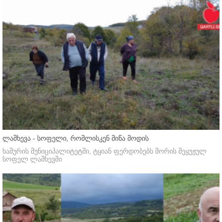
ლაშხევა - სოფელი, რომლისკენ მიწა მოდის
ხაშურის მუნიციპალიტეტში, ტყიან ფერდობებს შორის შეყუჟულ
სოფელ ლაშხევში