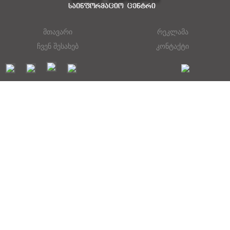
მთავარი
რეკლამა
ჩვენ შესახებ
კონტაქტი