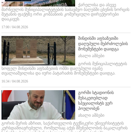
ქარელისა და ასევე
მარნეულის მუნიციპალიტეტების საბავშვო ბაღებში ცხენის ხორცის
შეტანის ფაქტზე ორი კომპანიის კომერციული დირექტორები
დააკავეს.
17:00 / 04.08.2026
შინდისში აფხაზეთში
დაღუპული მებრძოლების
მონუმენტები დაიდგა
ახალი ამბები
გორის მუნიციპალიტეტის
სოფელ შინდისში აფხაზეთის ომში დაღუპული ივანე
თვალიაშვილისა და იური პატარაძის მონუმენტები დაიდგა.
16:34 / 04.08.2026
გორში სტადიონის
შესაკეთებლად
სპეციალისტს ვერ
პოულობენ
ახალი ამბები
გორის მერის აზრით, საქართველოს ტექნიკური უნივერსიტეტის
კურსდამთავრებული, რომელსაც აქვს მშენებლობის ბაკალავრის