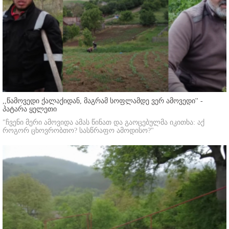
,,წამოვედი ქალაქიდან, მაგრამ სოფლამდე ვერ ამოვედი'' -
პატარა ყელეთი
"ჩვენი მერი ამოვიდა ამას წინათ და გაოცებულმა იკითხა: აქ
როგორ ცხოვრობთო? სასწრაფო ამოდისო?"