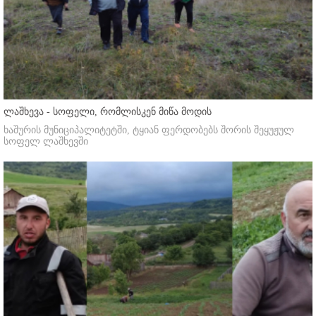
ლაშხევა - სოფელი, რომლისკენ მიწა მოდის
ხაშურის მუნიციპალიტეტში, ტყიან ფერდობებს შორის შეყუჟულ
სოფელ ლაშხევში