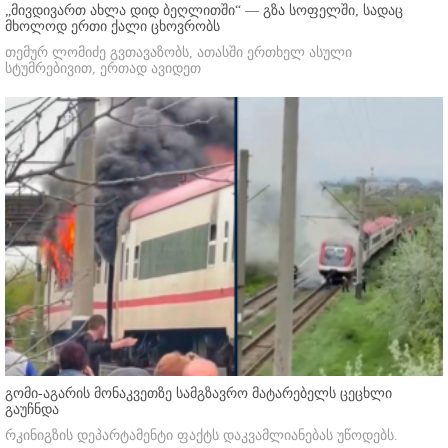
„მივდივართ ახლა დიდ ბეღლითში“ — გზა სოფელში, სადაც
მხოლოდ ერთი ქალი ცხოვრობს
თემურ ლომიძე გვთავაზობს, ათასში ერთხელ ასული
სტუმრებივით, ერთად ავიდეთ
გომი-აგარის მონაკვეთზე სამგზავრო მატარებელს ცეცხლი
გაუჩნდა
რკინიგზის დეპარტამენტი ფაქტს დაკვამლიანებას უწოდებს.