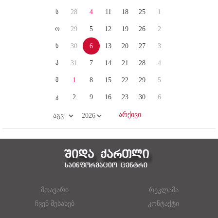
ს
28
4
11
18
25
1
ო
29
5
12
19
26
2
ხ
30
6
13
20
27
3
პ
31
7
14
21
28
4
შ
1
8
15
22
29
5
კ
2
9
16
23
30
6
მთავარი
რეკლამა
ჩვენ შესახებ
კონტაქტი