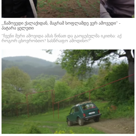
,,წამოვედი ქალაქიდან, მაგრამ სოფლამდე ვერ ამოვედი'' -
პატარა ყელეთი
"ჩვენი მერი ამოვიდა ამას წინათ და გაოცებულმა იკითხა: აქ
როგორ ცხოვრობთო? სასწრაფო ამოდისო?"