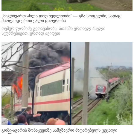
„მივდივართ ახლა დიდ ბეღლითში“ — გზა სოფელში, სადაც
მხოლოდ ერთი ქალი ცხოვრობს
თემურ ლომიძე გვთავაზობს, ათასში ერთხელ ასული
სტუმრებივით, ერთად ავიდეთ
გომი-აგარის მონაკვეთზე სამგზავრო მატარებელს ცეცხლი