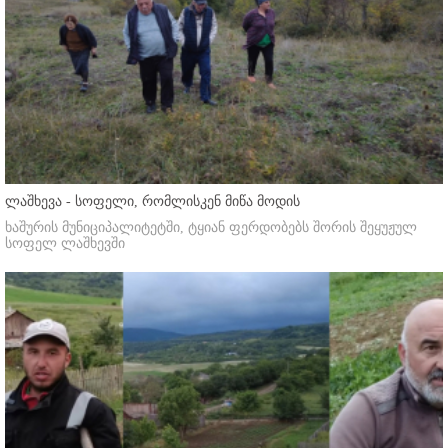
ლაშხევა - სოფელი, რომლისკენ მიწა მოდის
ხაშურის მუნიციპალიტეტში, ტყიან ფერდობებს შორის შეყუჟულ
სოფელ ლაშხევში