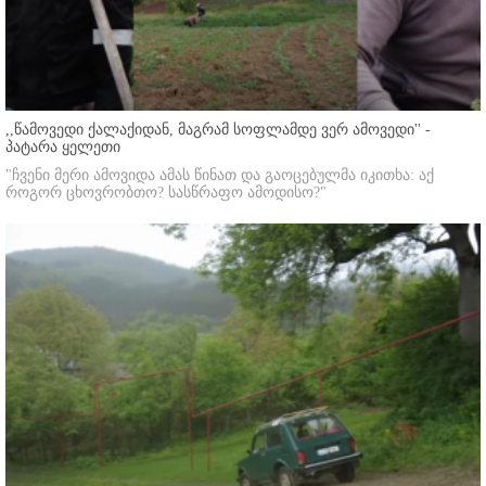
,,წამოვედი ქალაქიდან, მაგრამ სოფლამდე ვერ ამოვედი'' -
პატარა ყელეთი
"ჩვენი მერი ამოვიდა ამას წინათ და გაოცებულმა იკითხა: აქ
როგორ ცხოვრობთო? სასწრაფო ამოდისო?"