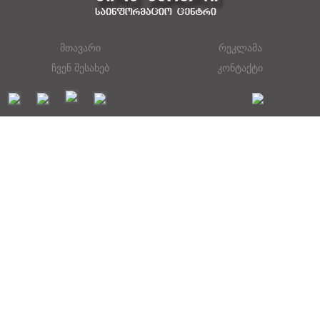
მთავარი
რეკლამა
ჩვენ შესახებ
კონტაქტი