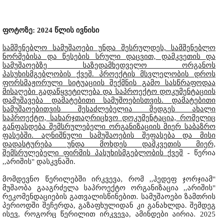
ფოტოზე: 2024 წლის ივნისი
სამშენებლო სამუშაოები უნდა შესრულდეს, სამშენებლო
ნორმებისა და წესების სრული დაცვით, დამკვეთის და
სამუშაოებზე საზედამხედველო ორგანოს
პასუხისმგებლობის ქვეშ. პროექტის მსვლელობის დროს
ფორსმაჟორული სიტუაციის შექმნის გამო სასწრაფოდაა
მისაღები გადაწყვეტილება და საპროექტო დოკუმენტაციის
დამუშავება დამატებითი სამუშოებისთვის. დამატებითი
სამუშაოებითვის შესაძლებელია შედგეს ახალი
საპროექტო, სახარჯთაღრიცხვო დოკუმენტაცია, რომელიც
განფასდება შემსრულებელი ორგანიზაციის მიერ საბაზრო
ფასებში. აღნიშნული სამუშაოების შეფასება და მისი
დადასტურება უნდა მოხდეს დამკვეთის მიერ,
შემსრულებელი ფირმის პასუხისმგებლობის ქვეშ
- წერია
,,არიშის'' დასკვნაში.
მომდევნო წერილებში ირკვევა, რომ ,,ჰედეფ ჯორჯიამ''
მუშაობა გააგრძელა საპროექტო ორგანიზაცია ,,არიშის''
რეკომენდაციების გათვალისწინებით. სამუშაოები ზამთრის
პერიოდში შეჩერდა, გაზაფხულიდან კი განახლდა. შემდეგ
ისევ, როგორც წერილით ირკვევა, ამინდები აირია. 2025