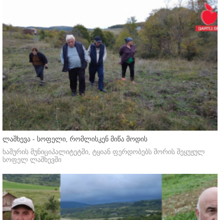
ლაშხევა - სოფელი, რომლისკენ მიწა მოდის
ხაშურის მუნიციპალიტეტში, ტყიან ფერდობებს შორის შეყუჟულ
სოფელ ლაშხევში