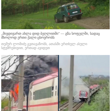
„მივდივართ ახლა დიდ ბეღლითში“ — გზა სოფელში, სადაც
მხოლოდ ერთი ქალი ცხოვრობს
თემურ ლომიძე გვთავაზობს, ათასში ერთხელ ასული
სტუმრებივით, ერთად ავიდეთ