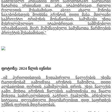
სამშენებლო კომპანიის მიერ სადემონტაჟო სამუშაობი
ჩატარდა ერთიანად და არა ეტაპობრივად, რთული
რელიეფის შესაბამისად, ასევე ახალი შენობა
ნაგებობისთვის მოიხსნა გრუნტის დიდი მასა, მთლიანი
საპროექტო ტრიბუნის მოსაწყობად. სამუშაები უნდა
შესრულებულიყო ეტაპობრივად, სამშენებლო
ორგანიზაციის მიერ შემუშავებული სამუშაოთა წარმოების
პროექტის შესაბამისად.''
ფოტოზე: 2024 წლის ივნისი
,,იმ პერიოდისთვის ზედაპირული ნალექების უხვმა
რაოდენობამ გამოიწვია გრუნტის ჩამოშლა. დიდი
ალბათობით ფერდის გაშიშვლების დროს, უხვი ნალექის
გამო მოხდა გრუნტის წყლების გამოდინება და წყალი
მოხვდა საძირკვლისთვის გაჭრილ ქვაბულში. არსებული
სიტუაცია დღევანდელი მდგომარეობით დიდ საფრთხეს
უქმნის ფერდის მდგრადობას.