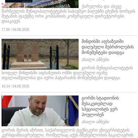
ქარელისა და ასევე
მარნეულის მუნიციპალიტეტების საბავშვო ბაღებში ცხენის ხორცის
შეტანის ფაქტზე ორი კომპანიის კომერციული დირექტორები
დააკავეს.
17:00 / 04.08.2026
შინდისში აფხაზეთში
დაღუპული მებრძოლების
მონუმენტები დაიდგა
ახალი ამბები
გორის მუნიციპალიტეტის
სოფელ შინდისში აფხაზეთის ომში დაღუპული ივანე
თვალიაშვილისა და იური პატარაძის მონუმენტები დაიდგა.
16:34 / 04.08.2026
გორში სტადიონის
შესაკეთებლად
სპეციალისტს ვერ
პოულობენ
ახალი ამბები
გორის მერის აზრით, საქართველოს ტექნიკური უნივერსიტეტის
კურსდამთავრებული, რომელსაც აქვს მშენებლობის ბაკალავრის