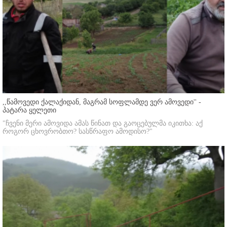
,,წამოვედი ქალაქიდან, მაგრამ სოფლამდე ვერ ამოვედი'' -
პატარა ყელეთი
"ჩვენი მერი ამოვიდა ამას წინათ და გაოცებულმა იკითხა: აქ
როგორ ცხოვრობთო? სასწრაფო ამოდისო?"