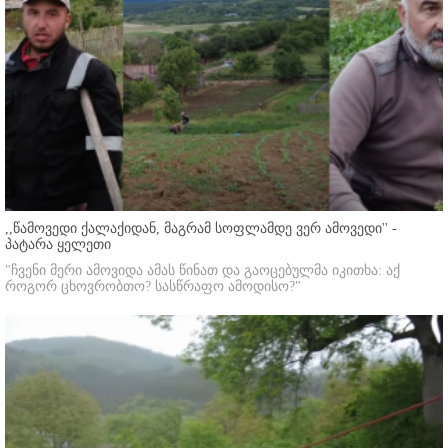
,,წამოვედი ქალაქიდან, მაგრამ სოფლამდე ვერ ამოვედი'' -
პატარა ყელეთი
"ჩვენი მერი ამოვიდა ამას წინათ და გაოცებულმა იკითხა: აქ
როგორ ცხოვრობთო? სასწრაფო ამოდისო?"