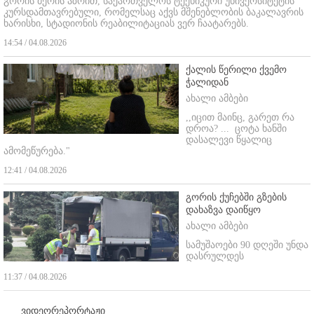
გორის მერის აზრით, საქართველოს ტექნიკური უნივერსიტეტის
კურსდამთავრებული, რომელსაც აქვს მშენებლობის ბაკალავრის
ხარისხი, სტადიონის რეაბილიტაციას ვერ ჩაატარებს.
14:54 / 04.08.2026
ქალის წერილი ქვემო
ჭალიდან
ახალი ამბები
,,იცით მაინც, გარეთ რა
დროა? ...
ცოტა ხანში
დასალევი წყალიც
ამომეწურება."
12:41 / 04.08.2026
გორის ქუჩებში გზების
დახაზვა დაიწყო
ახალი ამბები
სამუშაოები 90 დღეში უნდა
დასრულდეს
11:37 / 04.08.2026
ვიდეორეპორტაჟი