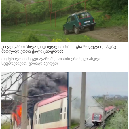
„მივდივართ ახლა დიდ ბეღლითში“ — გზა სოფელში, სადაც
მხოლოდ ერთი ქალი ცხოვრობს
თემურ ლომიძე გვთავაზობს, ათასში ერთხელ ასული
სტუმრებივით, ერთად ავიდეთ