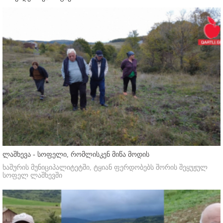
ლაშხევა - სოფელი, რომლისკენ მიწა მოდის
ხაშურის მუნიციპალიტეტში, ტყიან ფერდობებს შორის შეყუჟულ
სოფელ ლაშხევში