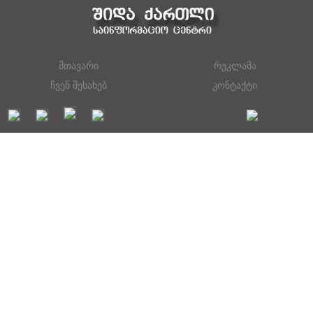
მთავარი
რეკლამა
ჩვენ შესახებ
კონტაქტი