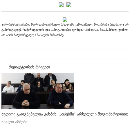
ავტორის/ავტორების მიერ საინფორმაციო მასალაში გამოთქმული მოსაზრება შესაძლოა არ
გამოხატავდეს "საქართველოს ღია საზოგადოების ფონდის" პოზიციას. შესაბამისად, ფონდი
არ არის პასუხისმგებელი მასალის შინაარსზე.
რედაქტორის რჩევით
აუდიტი გაოგნებულია კასპის ,,აიპებში'' არსებული მდგომარეობით
ახალი ამბები