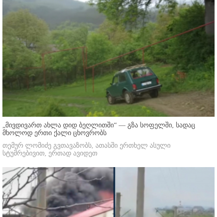
„მივდივართ ახლა დიდ ბეღლითში“ — გზა სოფელში, სადაც
მხოლოდ ერთი ქალი ცხოვრობს
თემურ ლომიძე გვთავაზობს, ათასში ერთხელ ასული
სტუმრებივით, ერთად ავიდეთ