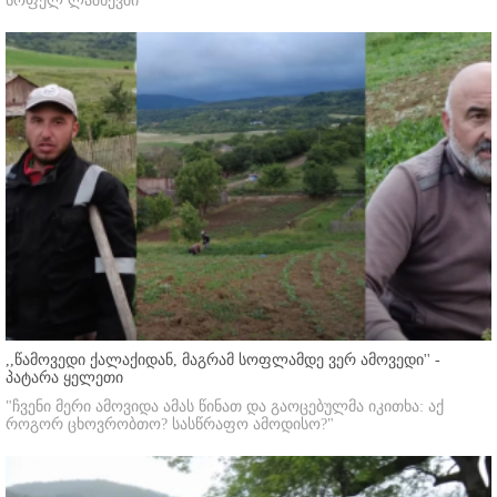
სოფელ ლაშხევში
,,წამოვედი ქალაქიდან, მაგრამ სოფლამდე ვერ ამოვედი'' -
პატარა ყელეთი
"ჩვენი მერი ამოვიდა ამას წინათ და გაოცებულმა იკითხა: აქ
როგორ ცხოვრობთო? სასწრაფო ამოდისო?"