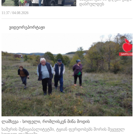
დასრულდეს
11:37 / 04.08.2026
ვიდეორეპორტაჟი
ლაშხევა - სოფელი, რომლისკენ მიწა მოდის
ხაშურის მუნიციპალიტეტში, ტყიან ფერდობებს შორის შეყუჟულ