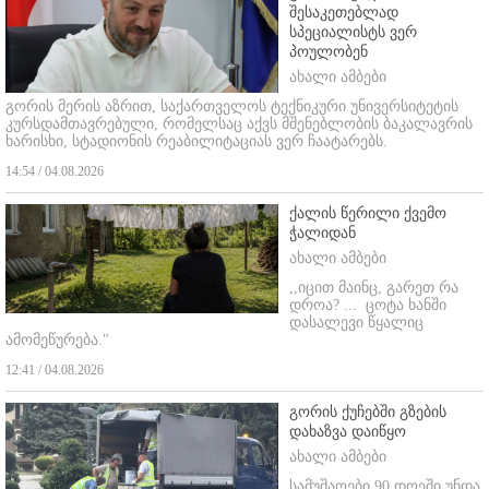
შესაკეთებლად
სპეციალისტს ვერ
პოულობენ
ახალი ამბები
გორის მერის აზრით, საქართველოს ტექნიკური უნივერსიტეტის
კურსდამთავრებული, რომელსაც აქვს მშენებლობის ბაკალავრის
ხარისხი, სტადიონის რეაბილიტაციას ვერ ჩაატარებს.
14:54 / 04.08.2026
ქალის წერილი ქვემო
ჭალიდან
ახალი ამბები
,,იცით მაინც, გარეთ რა
დროა? ...
ცოტა ხანში
დასალევი წყალიც
ამომეწურება."
12:41 / 04.08.2026
გორის ქუჩებში გზების
დახაზვა დაიწყო
ახალი ამბები
სამუშაოები 90 დღეში უნდა