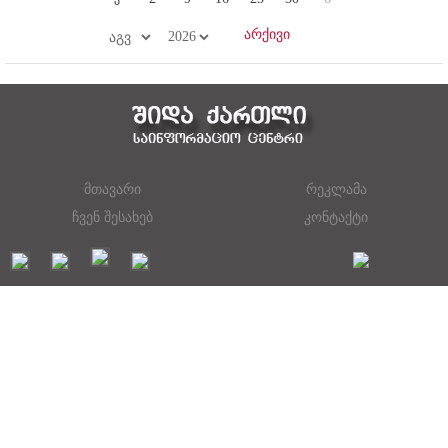
მთავარი
რეკლამა
ჩვენ შესახებ
კონტაქტი