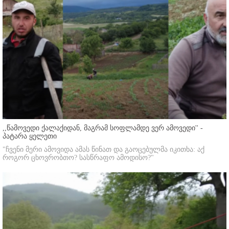
,,წამოვედი ქალაქიდან, მაგრამ სოფლამდე ვერ ამოვედი'' -
პატარა ყელეთი
"ჩვენი მერი ამოვიდა ამას წინათ და გაოცებულმა იკითხა: აქ
როგორ ცხოვრობთო? სასწრაფო ამოდისო?"