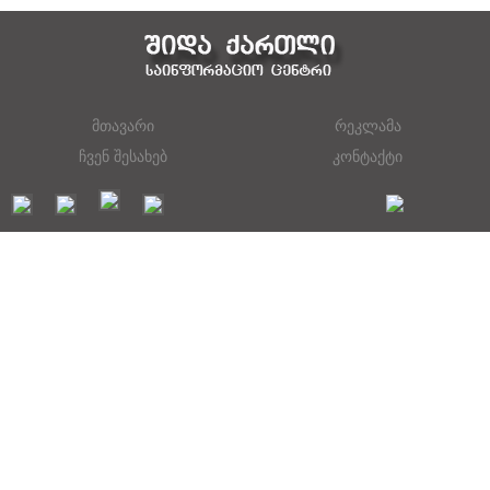
მთავარი
რეკლამა
ჩვენ შესახებ
კონტაქტი