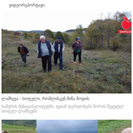
ვიდეორეპორტაჟი
ლაშხევა - სოფელი, რომლისკენ მიწა მოდის
ხაშურის მუნიციპალიტეტში, ტყიან ფერდობებს შორის შეყუჟულ
სოფელ ლაშხევში