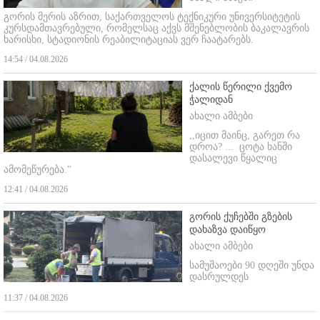
გორის მერის აზრით, საქართველოს ტექნიკური უნივერსიტეტის
კურსდამთავრებული, რომელსაც აქვს მშენებლობის ბაკალავრის
ხარისხი, სტადიონის რეაბილიტაციას ვერ ჩაატარებს.
14:54 / 04.08.2026
ქალის წერილი ქვემო
ჭალიდან
ახალი ამბები
,,იცით მაინც, გარეთ რა
დროა? ...
ცოტა ხანში
დასალევი წყალიც
ამომეწურება."
12:41 / 04.08.2026
გორის ქუჩებში გზების
დახაზვა დაიწყო
ახალი ამბები
სამუშაოები 90 დღეში უნდა
დასრულდეს
11:37 / 04.08.2026