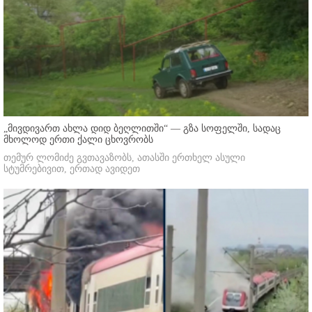
„მივდივართ ახლა დიდ ბეღლითში“ — გზა სოფელში, სადაც
მხოლოდ ერთი ქალი ცხოვრობს
თემურ ლომიძე გვთავაზობს, ათასში ერთხელ ასული
სტუმრებივით, ერთად ავიდეთ