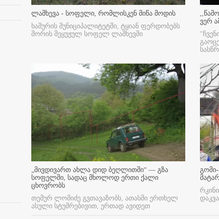
ლაშხევა - სოფელი, რომლისკენ მიწა მოდის
,,წამ
ვერ ა
ხაშურის მუნიციპალიტეტში, ტყიან ფერდობებს
შორის შეყუჟულ სოფელ ლაშხევში
"ჩვენ
გაოც
სასწ
„მივდივართ ახლა დიდ ბეღლითში“ — გზა
გომი-
სოფელში, სადაც მხოლოდ ერთი ქალი
მატა
ცხოვრობს
რკინი
თემურ ლომიძე გვთავაზობს, ათასში ერთხელ
დაკვა
ასული სტუმრებივით, ერთად ავიდეთ