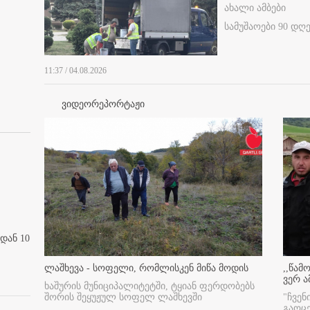
ახალი ამბები
სამუშაოები 90 დღ
11:37 / 04.08.2026
ვიდეორეპორტაჟი
დან 10
ლაშხევა - სოფელი, რომლისკენ მიწა მოდის
,,წამ
ვერ ა
ხაშურის მუნიციპალიტეტში, ტყიან ფერდობებს
შორის შეყუჟულ სოფელ ლაშხევში
"ჩვენ
გაოც