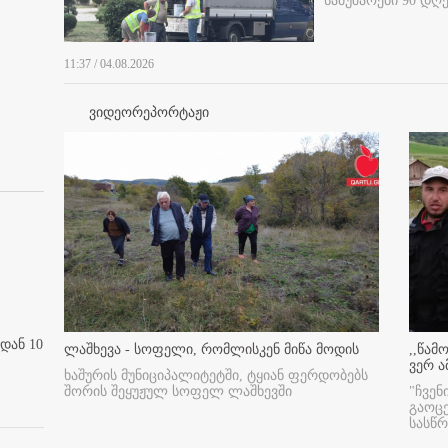
სამუშაოები 90 დღ
11:37 / 04.08.2026
ვიდეორეპორტაჟი
დან 10
ლაშხევა - სოფელი, რომლისკენ მიწა მოდის
,,წამ
ვერ ა
ხაშურის მუნიციპალიტეტში, ტყიან ფერდობებს
შორის შეყუჟულ სოფელ ლაშხევში
"ჩვენ
გაოც
სასწ