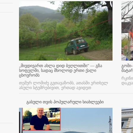
„მივდივართ ახლა დიდ ბეღლითში“ — გზა
გომი-
სოფელში, სადაც მხოლოდ ერთი ქალი
მატა
ცხოვრობს
რკინი
თემურ ლომიძე გვთავაზობს, ათასში ერთხელ
დაკვა
ასული სტუმრებივით, ერთად ავიდეთ
გასული თვის პოპულარული სიახლეები