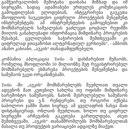
გამჭვირვალობის შემოტანა დაისახა მიზნად და იმ
სივრცეში, სადაც ადამიანები ურთულეს კომუნიკაციის
გამოცდილებას ელოდებიან, ინტეგრირება გაუკეთა
მსოფლიოს საუკეთესო ციფრული პროექტების მენეჯმენტ
ინსტრუმენტებს. ამ ინსტრუმენტების გამოყენებით კი
მომხმარებელს საშუალებას ვაძლევთ ცოცხალ რეჟიმში
მიიღოს განახლებადი ინფორმაცია მიმდინარე პროგრესის
შესახებ, ცვლილების საჭიროების შემთხვევაში კი
ციფრულად ვთავაზობთ ალტერნატიულ ვერსიებს“, - ამბობს
ანანო კახიანი, „აუკის“ თანადამფუძნებელი.
კომპანია აპლიკაცია Trello -ს დახმარებით მუშაობს,
რომელიც მსოფლიოში 50 მილიონზე მეტ რეგისტრირებულ
მომხმარებელს ეხმარება პროექტების მენეჯმენტსა და
სამუშაოს უკეთ ორგანიზებაში.
Trello -ში „აუკის“ მომხმარებლებს შეუძლიათ თვალი
ადევნონ მათ კუთვნილ სახლსა თუ ოფისში მიმდინარე
სარემონტო სამუშაოებს, ნახონ შესრულებული სამუშაოს
პროგრესი და ე.წ. რენდერები, თუ როგორი იქნება
საბოლოო ჯამში მათი სივრცე. ამ ყველაფრის ნახვა მათ
დისტანციურად, ონლაინ შეუძლიათ, ხოლო თუ ციფრულ
სივრცეში არჩევანის გაკეთება გართულდება, ასეთ
შემთხვევაში, „აუკის“ თანამშრომლებს მომხმარებელთან
მასალა თუ პროდუქტის ვარიაციები ადგილზე მიაქვთ.