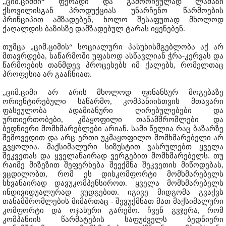
„ციმ.ციმში“ ფერადი და გამორჩეულად ლამაზი
ქსოვილისგან პროდუქციას უნარჩენო წარმოების
პრინციპით ამზადებენ, ხოლო შესაფუთად მხოლოდ
ქაღალდის ბაზისზე დამზადებულ ტარას იყენებენ.
თუმცა „ციმ.ციმის“ სოციალური პასუხისმგებლობა აქ არ
მთავრდება, საწარმოში უფასოდ ასწავლიან ჭრა-კერვას და
წარმოების თანმდევ პროცესებს იმ ქალებს, რომელთაც
პროფესია არ გააჩნიათ.
„ციმ.ციმი არ არის მხოლოდ ფინანსურ მოგებაზე
ორიენტირებული საწარმო, კომპანიისთვის მთავარი
ფასეულობა ადამიანური ღირებულებები და
ურთიერთობები, კმაყოფილი თანამშრომლები და
ბედნიერი მომხმარებლები არიან. სამი წელია რაც ბაზარზე
შემოვედით და არც ერთი უკმაყოფილო მომხმარებელი არ
გვყოლია. მაქსიმალური სიზუსტით ვასრულებთ ყველა
შეკვეთას და ყველანაირად ვერგებით მომხმარებელს. თუ
რაიმე მიზეზით შეფერხება შეექმნა შეკვეთის მიწოდებას,
ვცდილობთ, რომ ეს დისკომფორტი მომხმარებელს
სხვანაირად დავუკომპენსიროთ. ყველა მომხმარებელს
ინდივიდუალურად ვუდგებით. იგივე მიდგომა გვაქვს
თანამშრომლების მიმართაც - შევუქმნათ მათ მაქსიმალური
კომფორტი და ოჯახური გარემო. ჩვენ გვჯერა, რომ
კომპანიის წარმატების საფუძველს ბედნიერი