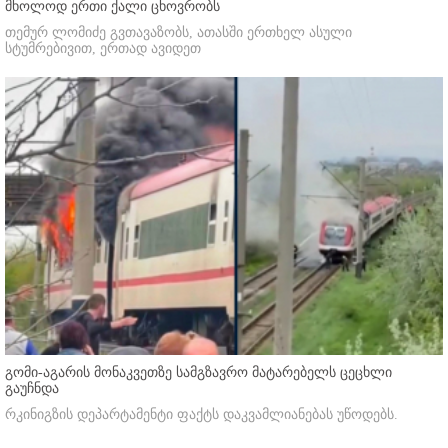
მხოლოდ ერთი ქალი ცხოვრობს
თემურ ლომიძე გვთავაზობს, ათასში ერთხელ ასული
სტუმრებივით, ერთად ავიდეთ
გომი-აგარის მონაკვეთზე სამგზავრო მატარებელს ცეცხლი
გაუჩნდა
რკინიგზის დეპარტამენტი ფაქტს დაკვამლიანებას უწოდებს.