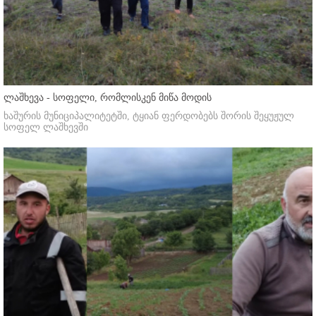
ლაშხევა - სოფელი, რომლისკენ მიწა მოდის
ხაშურის მუნიციპალიტეტში, ტყიან ფერდობებს შორის შეყუჟულ
სოფელ ლაშხევში