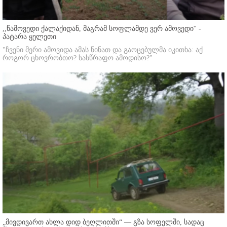
,,წამოვედი ქალაქიდან, მაგრამ სოფლამდე ვერ ამოვედი'' -
პატარა ყელეთი
"ჩვენი მერი ამოვიდა ამას წინათ და გაოცებულმა იკითხა: აქ
როგორ ცხოვრობთო? სასწრაფო ამოდისო?"
„მივდივართ ახლა დიდ ბეღლითში“ — გზა სოფელში, სადაც