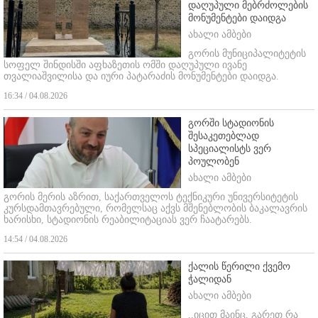
დაღუპული მებრძოლების
მონუმენტები დაიდგა
ახალი ამბები
გორის მუნიციპალიტეტის
სოფელ შინდისში აფხაზეთის ომში დაღუპული ივანე
თვალიაშვილისა და იური პატარაძის მონუმენტები დაიდგა.
16:34 / 04.08.2026
გორში სტადიონის
შესაკეთებლად
სპეციალისტს ვერ
პოულობენ
ახალი ამბები
გორის მერის აზრით, საქართველოს ტექნიკური უნივერსიტეტის
კურსდამთავრებული, რომელსაც აქვს მშენებლობის ბაკალავრის
ხარისხი, სტადიონის რეაბილიტაციას ვერ ჩაატარებს.
14:54 / 04.08.2026
ქალის წერილი ქვემო
ჭალიდან
ახალი ამბები
,,იცით მაინც, გარეთ რა