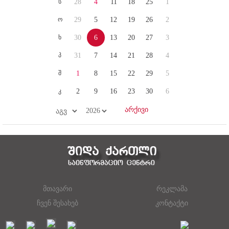
ს
28
4
11
18
25
1
ო
29
5
12
19
26
2
ხ
30
6
13
20
27
3
პ
31
7
14
21
28
4
შ
1
8
15
22
29
5
კ
2
9
16
23
30
6
მთავარი
რეკლამა
ჩვენ შესახებ
კონტაქტი