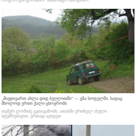
როგორ ცხოვრობთო? სასწრაფო ამოდისო?"
„მივდივართ ახლა დიდ ბეღლითში“ — გზა სოფელში, სადაც
მხოლოდ ერთი ქალი ცხოვრობს
თემურ ლომიძე გვთავაზობს, ათასში ერთხელ ასული
სტუმრებივით, ერთად ავიდეთ