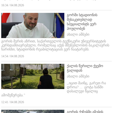
16:34 / 04.08.2026
გორში სტადიონის
შესაკეთებლად
სპეციალისტს ვერ
პოულობენ
ახალი ამბები
გორის მერის აზრით, საქართველოს ტექნიკური უნივერსიტეტის
კურსდამთავრებული, რომელსაც აქვს მშენებლობის ბაკალავრის
ხარისხი, სტადიონის რეაბილიტაციას ვერ ჩაატარებს.
14:54 / 04.08.2026
ქალის წერილი ქვემო
ჭალიდან
ახალი ამბები
,,იცით მაინც, გარეთ რა
დროა? ...
ცოტა ხანში
დასალევი წყალიც
ამომეწურება."
12:41 / 04.08.2026
გორის ქუჩებში გზების