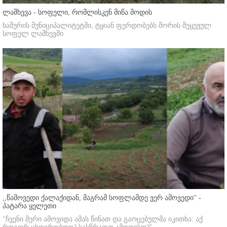
ლაშხევა - სოფელი, რომლისკენ მიწა მოდის
ხაშურის მუნიციპალიტეტში, ტყიან ფერდობებს შორის შეყუჟულ
სოფელ ლაშხევში
,,წამოვედი ქალაქიდან, მაგრამ სოფლამდე ვერ ამოვედი'' -
პატარა ყელეთი
"ჩვენი მერი ამოვიდა ამას წინათ და გაოცებულმა იკითხა: აქ