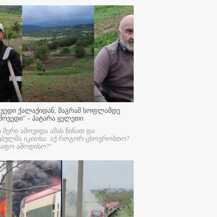
ოვედი ქალაქიდან, მაგრამ სოფლამდე
მოვედი'' - პატარა ყელეთი
ი მერი ამოვიდა ამას წინათ და
ებულმა იკითხა: აქ როგორ ცხოვრობთო?
რაფო ამოდისო?"