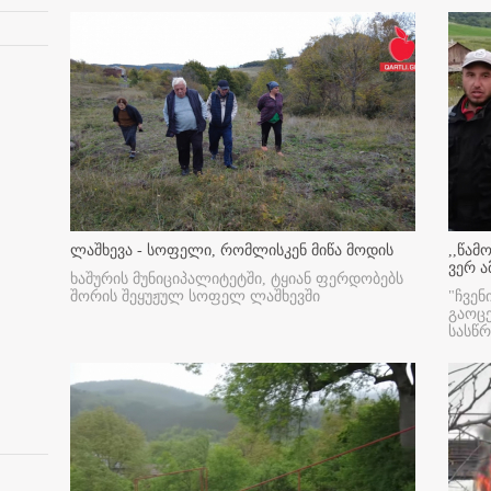
ლაშხევა - სოფელი, რომლისკენ მიწა მოდის
,,წამ
ვერ ა
ხაშურის მუნიციპალიტეტში, ტყიან ფერდობებს
შორის შეყუჟულ სოფელ ლაშხევში
"ჩვენ
გაოც
სასწ