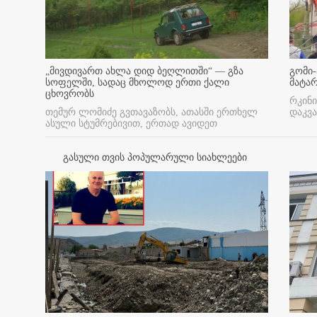
„მივდივართ ახლა დიდ ბეღლითში“ — გზა
გომი-
სოფელში, სადაც მხოლოდ ერთი ქალი
მატა
ცხოვრობს
რკინი
თემურ ლომიძე გვთავაზობს, ათასში ერთხელ
დაკვა
ასული სტუმრებივით, ერთად ავიდეთ
გასული თვის პოპულარული სიახლეები