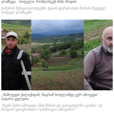
ლაშხევა - სოფელი, რომლისკენ მიწა მოდის
ხაშურის მუნიციპალიტეტში, ტყიან ფერდობებს შორის შეყუჟულ
სოფელ ლაშხევში
,,წამოვედი ქალაქიდან, მაგრამ სოფლამდე ვერ ამოვედი'' -
პატარა ყელეთი
"ჩვენი მერი ამოვიდა ამას წინათ და გაოცებულმა იკითხა: აქ
როგორ ცხოვრობთო? სასწრაფო ამოდისო?"