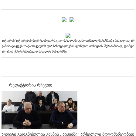
ავტორის/ავტორების მიერ საინფორმაციო მასალაში გამოთქმული მოსაზრება შესაძლოა არ
გამოხატავდეს "საქართველოს ღია საზოგადოების ფონდის" პოზიციას. შესაბამისად, ფონდი
არ არის პასუხისმგებელი მასალის შინაარსზე.
რედაქტორის რჩევით
აუდიტი გაოგნებულია კასპის ,,აიპებში'' არსებული მდგომარეობით