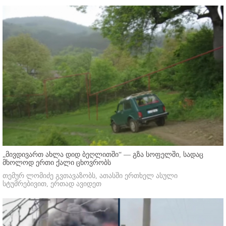
„მივდივართ ახლა დიდ ბეღლითში“ — გზა სოფელში, სადაც
მხოლოდ ერთი ქალი ცხოვრობს
თემურ ლომიძე გვთავაზობს, ათასში ერთხელ ასული
სტუმრებივით, ერთად ავიდეთ