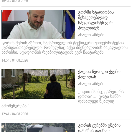
16:34 / 04.08.2026
გორში სტადიონის
შესაკეთებლად
სპეციალისტს ვერ
პოულობენ
ახალი ამბები
გორის მერის აზრით, საქართველოს ტექნიკური უნივერსიტეტის
კურსდამთავრებული, რომელსაც აქვს მშენებლობის ბაკალავრის
ხარისხი, სტადიონის რეაბილიტაციას ვერ ჩაატარებს.
14:54 / 04.08.2026
ქალის წერილი ქვემო
ჭალიდან
ახალი ამბები
,,იცით მაინც, გარეთ რა
დროა? ...
ცოტა ხანში
დასალევი წყალიც
ამომეწურება."
12:41 / 04.08.2026
გორის ქუჩებში გზების
დახაზვა დაიწყო