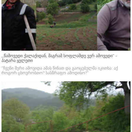
,,წამოვედი ქალაქიდან, მაგრამ სოფლამდე ვერ ამოვედი'' -
პატარა ყელეთი
"ჩვენი მერი ამოვიდა ამას წინათ და გაოცებულმა იკითხა: აქ
როგორ ცხოვრობთო? სასწრაფო ამოდისო?"