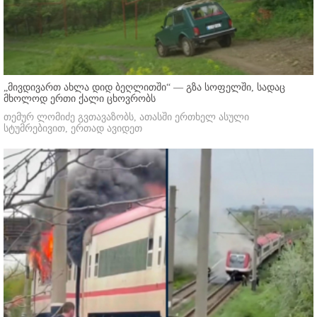
„მივდივართ ახლა დიდ ბეღლითში“ — გზა სოფელში, სადაც
მხოლოდ ერთი ქალი ცხოვრობს
თემურ ლომიძე გვთავაზობს, ათასში ერთხელ ასული
სტუმრებივით, ერთად ავიდეთ