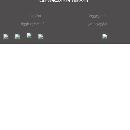
მთავარი
რეკლამა
ჩვენ შესახებ
კონტაქტი