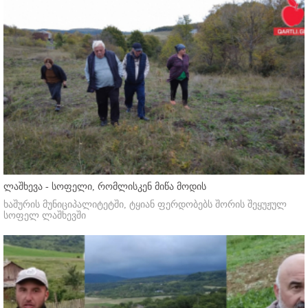
ლაშხევა - სოფელი, რომლისკენ მიწა მოდის
ხაშურის მუნიციპალიტეტში, ტყიან ფერდობებს შორის შეყუჟულ
სოფელ ლაშხევში