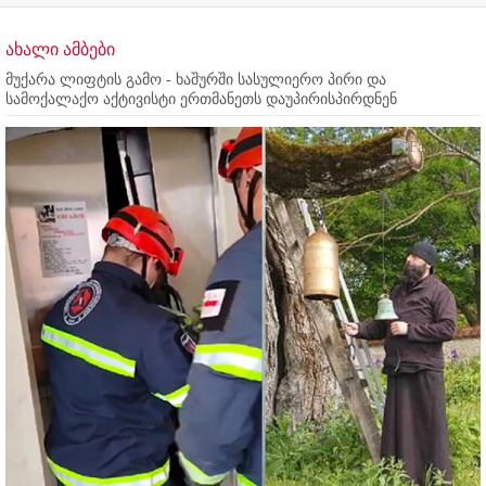
ახალი ამბები
მუქარა ლიფტის გამო - ხაშურში სასულიერო პირი და
სამოქალაქო აქტივისტი ერთმანეთს დაუპირისპირდნენ