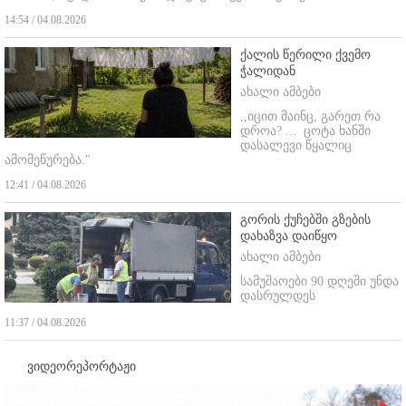
14:54 / 04.08.2026
ქალის წერილი ქვემო
ჭალიდან
ახალი ამბები
,,იცით მაინც, გარეთ რა
დროა? ...
ცოტა ხანში
დასალევი წყალიც
ამომეწურება."
12:41 / 04.08.2026
გორის ქუჩებში გზების
დახაზვა დაიწყო
ახალი ამბები
სამუშაოები 90 დღეში უნდა
დასრულდეს
11:37 / 04.08.2026
ვიდეორეპორტაჟი