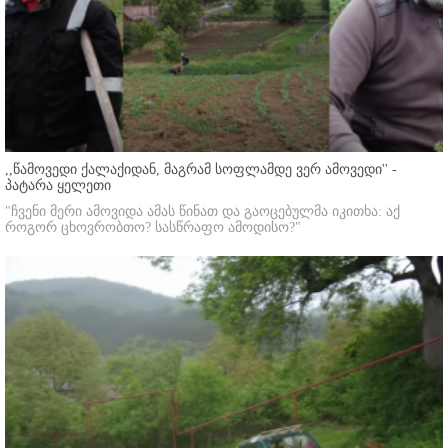
,,წამოვედი ქალაქიდან, მაგრამ სოფლამდე ვერ ამოვედი'' -
პატარა ყელეთი
"ჩვენი მერი ამოვიდა ამას წინათ და გაოცებულმა იკითხა: აქ
როგორ ცხოვრობთო? სასწრაფო ამოდისო?"