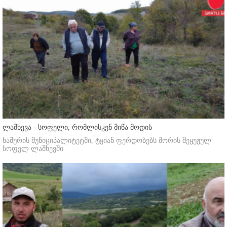
ლაშხევა - სოფელი, რომლისკენ მიწა მოდის
ხაშურის მუნიციპალიტეტში, ტყიან ფერდობებს შორის შეყუჟულ
სოფელ ლაშხევში