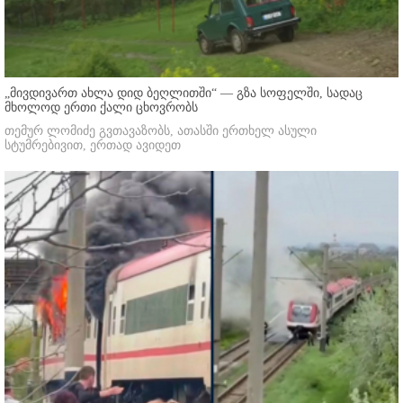
„მივდივართ ახლა დიდ ბეღლითში“ — გზა სოფელში, სადაც
მხოლოდ ერთი ქალი ცხოვრობს
თემურ ლომიძე გვთავაზობს, ათასში ერთხელ ასული
სტუმრებივით, ერთად ავიდეთ