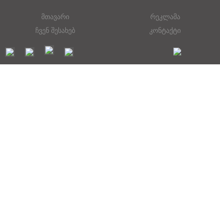
მთავარი
რეკლამა
ჩვენ შესახებ
კონტაქტი