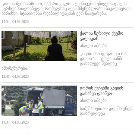
გორის მერის აზრით, საქართველოს ტექნიკური უნივერსიტეტის
კურსდამთავრებული, რომელსაც აქვს მშენებლობის ბაკალავრის
ხარისხი, სტადიონის რეაბილიტაციას ვერ ჩაატარებს.
14:54 / 04.08.2026
ქალის წერილი ქვემო
ჭალიდან
ახალი ამბები
,,იცით მაინც, გარეთ რა
დროა? ...
ცოტა ხანში
დასალევი წყალიც
ამომეწურება."
12:41 / 04.08.2026
გორის ქუჩებში გზების
დახაზვა დაიწყო
ახალი ამბები
სამუშაოები 90 დღეში უნდა
დასრულდეს
11:37 / 04.08.2026