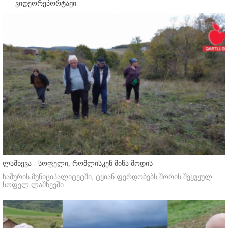
ვიდეორეპორტაჟი
ლაშხევა - სოფელი, რომლისკენ მიწა მოდის
ხაშურის მუნიციპალიტეტში, ტყიან ფერდობებს შორის შეყუჟულ
სოფელ ლაშხევში