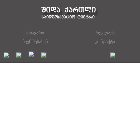
მთავარი
რეკლამა
ჩვენ შესახებ
კონტაქტი