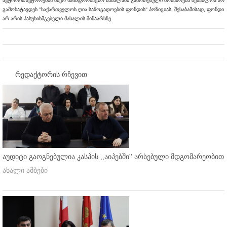
ავტორის/ავტორების მიერ საინფორმაციო მასალაში გამოთქმული მოსაზრება შესაძლოა არ
გამოხატავდეს "საქართველოს ღია საზოგადოების ფონდის" პოზიციას. შესაბამისად, ფონდი
არ არის პასუხისმგებელი მასალის შინაარსზე.
რედაქტორის რჩევით
აუდიტი გაოგნებულია კასპის ,,აიპებში'' არსებული მდგომარეობით
ახალი ამბები