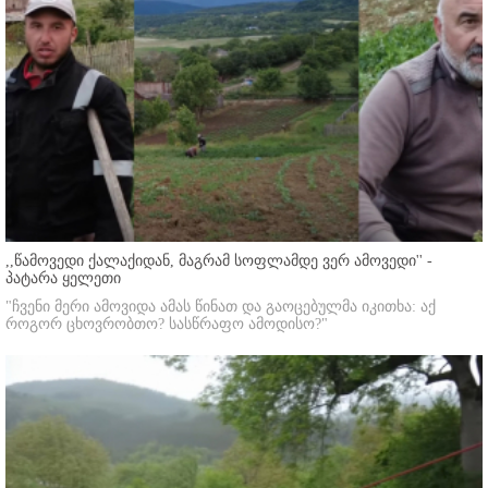
,,წამოვედი ქალაქიდან, მაგრამ სოფლამდე ვერ ამოვედი'' -
პატარა ყელეთი
"ჩვენი მერი ამოვიდა ამას წინათ და გაოცებულმა იკითხა: აქ
როგორ ცხოვრობთო? სასწრაფო ამოდისო?"