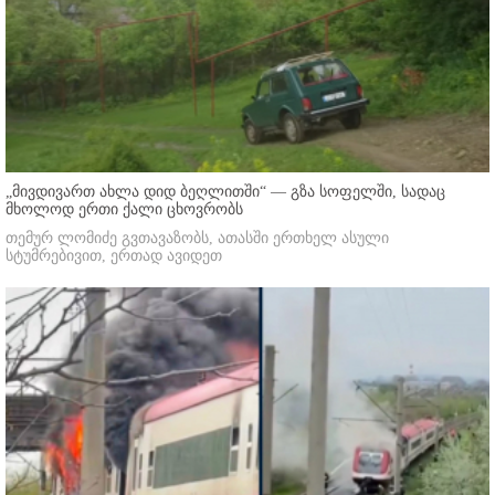
„მივდივართ ახლა დიდ ბეღლითში“ — გზა სოფელში, სადაც
მხოლოდ ერთი ქალი ცხოვრობს
თემურ ლომიძე გვთავაზობს, ათასში ერთხელ ასული
სტუმრებივით, ერთად ავიდეთ