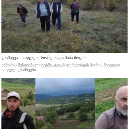
ლაშხევა - სოფელი, რომლისკენ მიწა მოდის
ხაშურის მუნიციპალიტეტში, ტყიან ფერდობებს შორის შეყუჟულ
სოფელ ლაშხევში