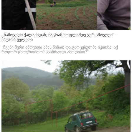
,,წამოვედი ქალაქიდან, მაგრამ სოფლამდე ვერ ამოვედი'' -
პატარა ყელეთი
"ჩვენი მერი ამოვიდა ამას წინათ და გაოცებულმა იკითხა: აქ
როგორ ცხოვრობთო? სასწრაფო ამოდისო?"