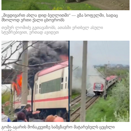
„მივდივართ ახლა დიდ ბეღლითში“ — გზა სოფელში, სადაც
მხოლოდ ერთი ქალი ცხოვრობს
თემურ ლომიძე გვთავაზობს, ათასში ერთხელ ასული
სტუმრებივით, ერთად ავიდეთ
გომი-აგარის მონაკვეთზე სამგზავრო მატარებელს ცეცხლი