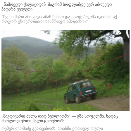
,,წამოვედი ქალაქიდან, მაგრამ სოფლამდე ვერ ამოვედი'' -
პატარა ყელეთი
"ჩვენი მერი ამოვიდა ამას წინათ და გაოცებულმა იკითხა: აქ
როგორ ცხოვრობთო? სასწრაფო ამოდისო?"
„მივდივართ ახლა დიდ ბეღლითში“ — გზა სოფელში, სადაც
მხოლოდ ერთი ქალი ცხოვრობს
თემურ ლომიძე გვთავაზობს, ათასში ერთხელ ასული