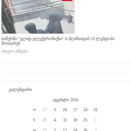
ხაშურში "ელიტ-ელექტრონიქსი"-ს მღაზიიდან 10 ლეპტოპი
მოიპარეს
ახალი ამბები
კალენდარი
აგვისტო 2026
ო
27
3
10
17
24
31
ს
28
4
11
18
25
1
ო
29
5
12
19
26
2