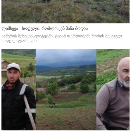
ლაშხევა - სოფელი, რომლისკენ მიწა მოდის
ხაშურის მუნიციპალიტეტში, ტყიან ფერდობებს შორის შეყუჟულ
სოფელ ლაშხევში