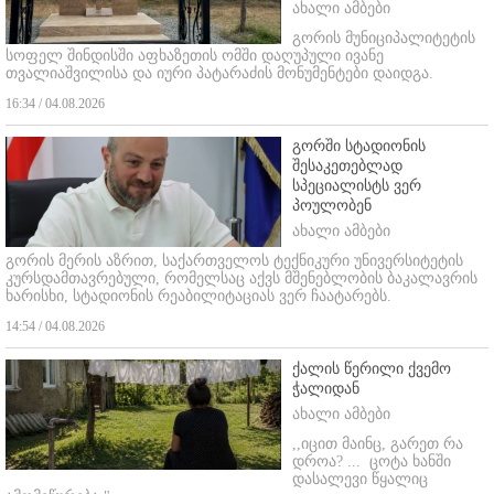
ახალი ამბები
გორის მუნიციპალიტეტის
სოფელ შინდისში აფხაზეთის ომში დაღუპული ივანე
თვალიაშვილისა და იური პატარაძის მონუმენტები დაიდგა.
16:34 / 04.08.2026
გორში სტადიონის
შესაკეთებლად
სპეციალისტს ვერ
პოულობენ
ახალი ამბები
გორის მერის აზრით, საქართველოს ტექნიკური უნივერსიტეტის
კურსდამთავრებული, რომელსაც აქვს მშენებლობის ბაკალავრის
ხარისხი, სტადიონის რეაბილიტაციას ვერ ჩაატარებს.
14:54 / 04.08.2026
ქალის წერილი ქვემო
ჭალიდან
ახალი ამბები
,,იცით მაინც, გარეთ რა
დროა? ...
ცოტა ხანში
დასალევი წყალიც