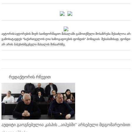
ავტორის/ავტორების მიერ საინფორმაციო მასალაში გამოთქმული მოსაზრება შესაძლოა არ
გამოხატავდეს "საქართველოს ღია საზოგადოების ფონდის" პოზიციას. შესაბამისად, ფონდი
არ არის პასუხისმგებელი მასალის შინაარსზე.
რედაქტორის რჩევით
აუდიტი გაოგნებულია კასპის ,,აიპებში'' არსებული მდგომარეობით