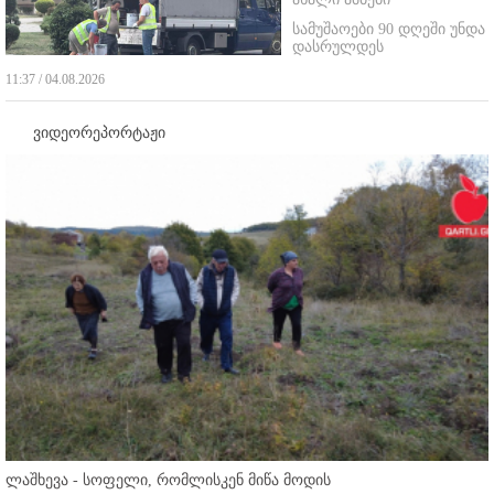
სამუშაოები 90 დღეში უნდა
დასრულდეს
11:37 / 04.08.2026
ვიდეორეპორტაჟი
ლაშხევა - სოფელი, რომლისკენ მიწა მოდის