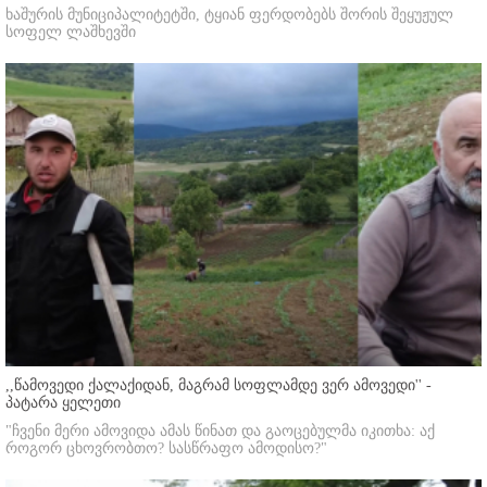
ხაშურის მუნიციპალიტეტში, ტყიან ფერდობებს შორის შეყუჟულ
სოფელ ლაშხევში
,,წამოვედი ქალაქიდან, მაგრამ სოფლამდე ვერ ამოვედი'' -
პატარა ყელეთი
"ჩვენი მერი ამოვიდა ამას წინათ და გაოცებულმა იკითხა: აქ
როგორ ცხოვრობთო? სასწრაფო ამოდისო?"