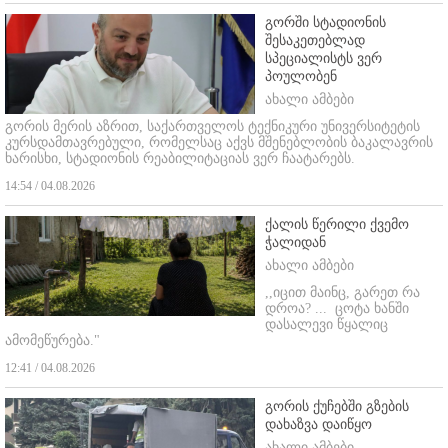
გორში სტადიონის
შესაკეთებლად
სპეციალისტს ვერ
პოულობენ
ახალი ამბები
გორის მერის აზრით, საქართველოს ტექნიკური უნივერსიტეტის
კურსდამთავრებული, რომელსაც აქვს მშენებლობის ბაკალავრის
ხარისხი, სტადიონის რეაბილიტაციას ვერ ჩაატარებს.
14:54 / 04.08.2026
ქალის წერილი ქვემო
ჭალიდან
ახალი ამბები
,,იცით მაინც, გარეთ რა
დროა? ...
ცოტა ხანში
დასალევი წყალიც
ამომეწურება."
12:41 / 04.08.2026
გორის ქუჩებში გზების
დახაზვა დაიწყო
ახალი ამბები