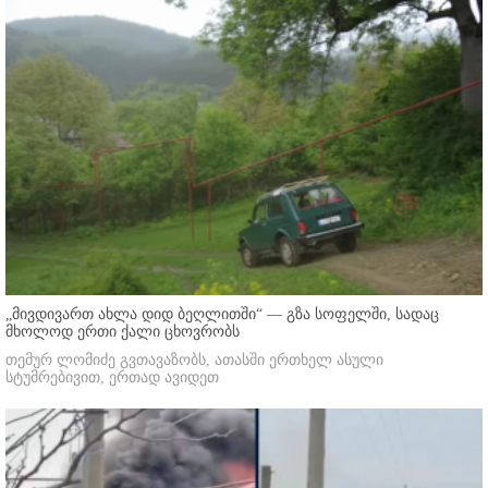
„მივდივართ ახლა დიდ ბეღლითში“ — გზა სოფელში, სადაც
მხოლოდ ერთი ქალი ცხოვრობს
თემურ ლომიძე გვთავაზობს, ათასში ერთხელ ასული
სტუმრებივით, ერთად ავიდეთ