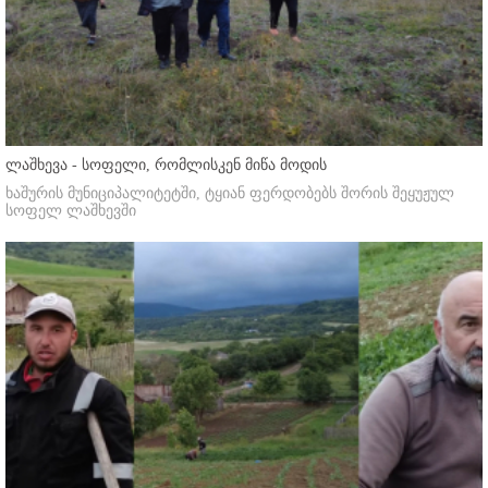
ლაშხევა - სოფელი, რომლისკენ მიწა მოდის
ხაშურის მუნიციპალიტეტში, ტყიან ფერდობებს შორის შეყუჟულ
სოფელ ლაშხევში