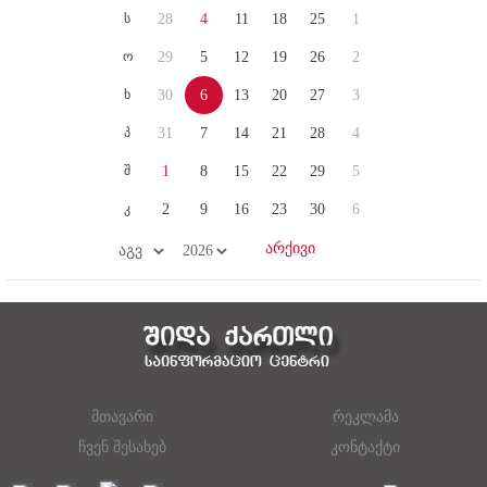
ს
28
4
11
18
25
1
ო
29
5
12
19
26
2
ხ
30
6
13
20
27
3
პ
31
7
14
21
28
4
შ
1
8
15
22
29
5
კ
2
9
16
23
30
6
მთავარი
რეკლამა
ჩვენ შესახებ
კონტაქტი