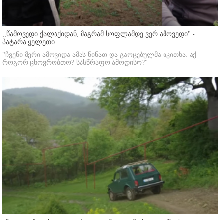
,,წამოვედი ქალაქიდან, მაგრამ სოფლამდე ვერ ამოვედი'' -
პატარა ყელეთი
"ჩვენი მერი ამოვიდა ამას წინათ და გაოცებულმა იკითხა: აქ
როგორ ცხოვრობთო? სასწრაფო ამოდისო?"