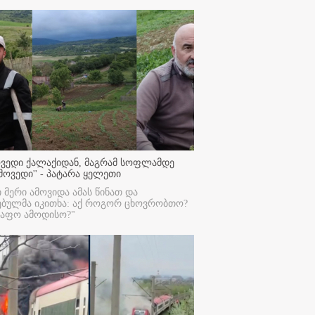
ოვედი ქალაქიდან, მაგრამ სოფლამდე
მოვედი'' - პატარა ყელეთი
ი მერი ამოვიდა ამას წინათ და
ებულმა იკითხა: აქ როგორ ცხოვრობთო?
რაფო ამოდისო?"