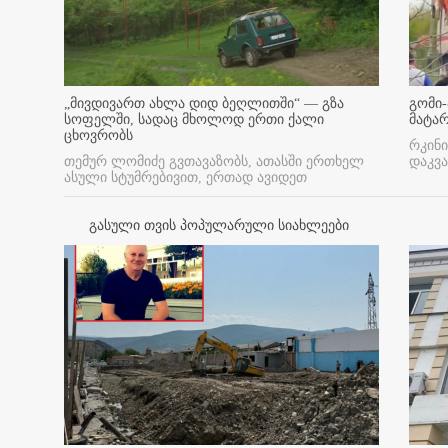
„მივდივართ ახლა დიდ ბეღლითში“ — გზა
გომი-
სოფელში, სადაც მხოლოდ ერთი ქალი
მატა
ცხოვრობს
რკინი
თემურ ლომიძე გვთავაზობს, ათასში ერთხელ
დაკვა
ასული სტუმრებივით, ერთად ავიდეთ
გასული თვის პოპულარული სიახლეები