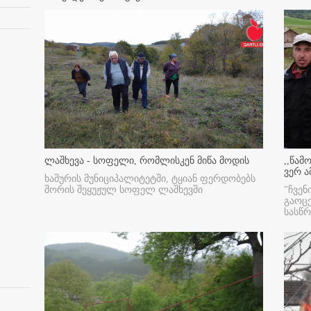
ლაშხევა - სოფელი, რომლისკენ მიწა მოდის
,,წამ
ვერ ა
ხაშურის მუნიციპალიტეტში, ტყიან ფერდობებს
შორის შეყუჟულ სოფელ ლაშხევში
"ჩვენ
გაოც
სასწ