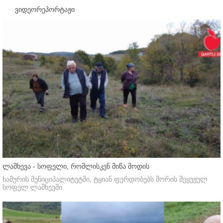
ვიდეორეპორტაჟი
ლაშხევა - სოფელი, რომლისკენ მიწა მოდის
ხაშურის მუნიციპალიტეტში, ტყიან ფერდობებს შორის შეყუჟულ
სოფელ ლაშხევში