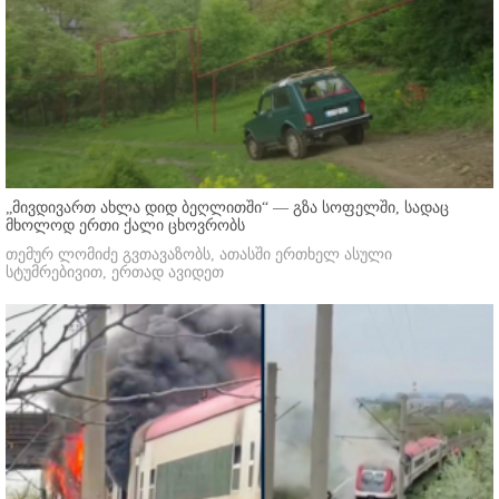
„მივდივართ ახლა დიდ ბეღლითში“ — გზა სოფელში, სადაც
მხოლოდ ერთი ქალი ცხოვრობს
თემურ ლომიძე გვთავაზობს, ათასში ერთხელ ასული
სტუმრებივით, ერთად ავიდეთ