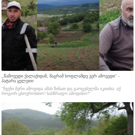
,,წამოვედი ქალაქიდან, მაგრამ სოფლამდე ვერ ამოვედი'' -
პატარა ყელეთი
"ჩვენი მერი ამოვიდა ამას წინათ და გაოცებულმა იკითხა: აქ
როგორ ცხოვრობთო? სასწრაფო ამოდისო?"