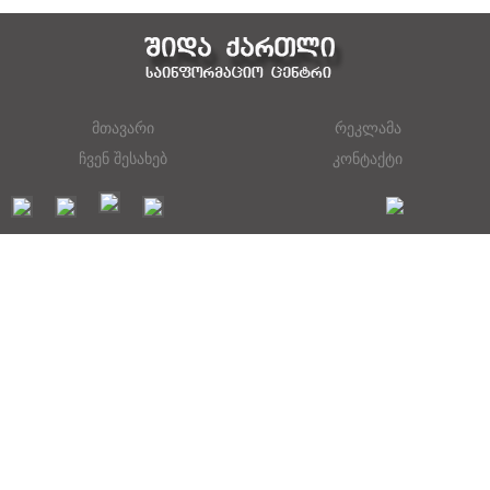
მთავარი
რეკლამა
ჩვენ შესახებ
კონტაქტი