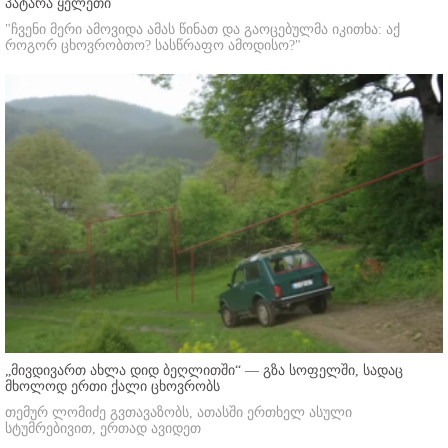
პატარა ყელეთი
"ჩვენი მერი ამოვიდა ამას წინათ და გაოცებულმა იკითხა: აქ
როგორ ცხოვრობთო? სასწრაფო ამოდისო?"
„მივდივართ ახლა დიდ ბეღლითში“ — გზა სოფელში, სადაც
მხოლოდ ერთი ქალი ცხოვრობს
თემურ ლომიძე გვთავაზობს, ათასში ერთხელ ასული
სტუმრებივით, ერთად ავიდეთ