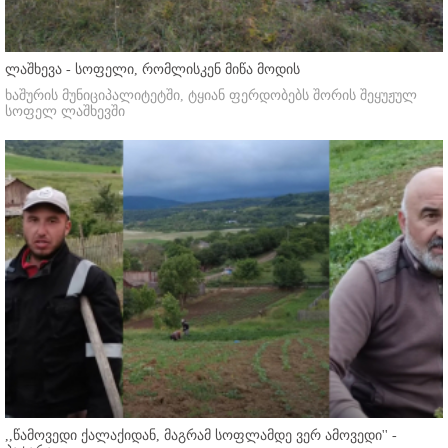
ლაშხევა - სოფელი, რომლისკენ მიწა მოდის
ხაშურის მუნიციპალიტეტში, ტყიან ფერდობებს შორის შეყუჟულ
სოფელ ლაშხევში
,,წამოვედი ქალაქიდან, მაგრამ სოფლამდე ვერ ამოვედი'' -