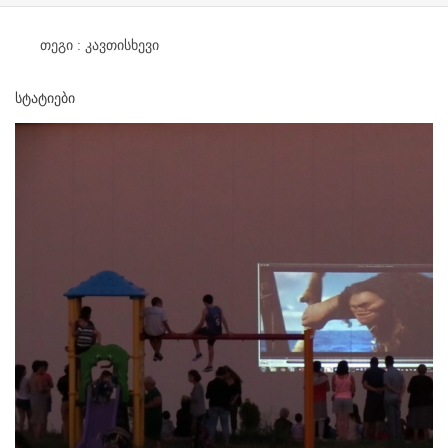
თეგი :
კავთისხევი
სტატიები