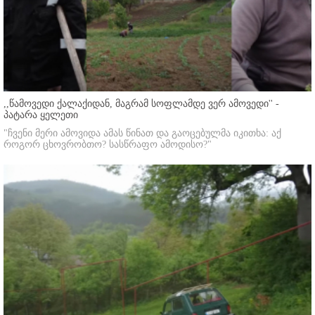
,,წამოვედი ქალაქიდან, მაგრამ სოფლამდე ვერ ამოვედი'' -
პატარა ყელეთი
"ჩვენი მერი ამოვიდა ამას წინათ და გაოცებულმა იკითხა: აქ
როგორ ცხოვრობთო? სასწრაფო ამოდისო?"