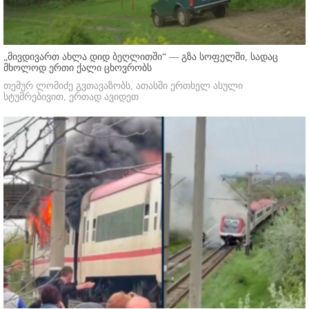
„მივდივართ ახლა დიდ ბეღლითში“ — გზა სოფელში, სადაც
მხოლოდ ერთი ქალი ცხოვრობს
თემურ ლომიძე გვთავაზობს, ათასში ერთხელ ასული
სტუმრებივით, ერთად ავიდეთ