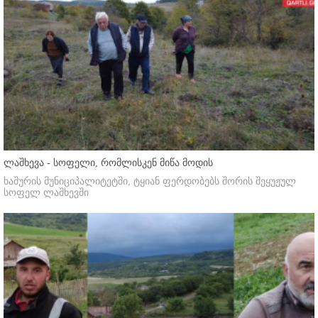
ლაშხევა - სოფელი, რომლისკენ მიწა მოდის
ხაშურის მუნიციპალიტეტში, ტყიან ფერდობებს შორის შეყუჟულ
სოფელ ლაშხევში