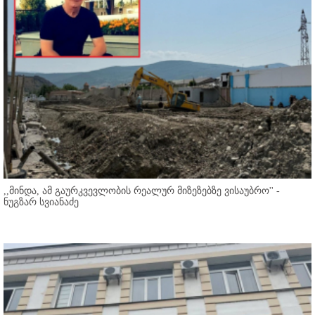
,,მინდა, ამ გაურკვევლობის რეალურ მიზეზებზე ვისაუბრო'' -
ნუგზარ სვიანაძე