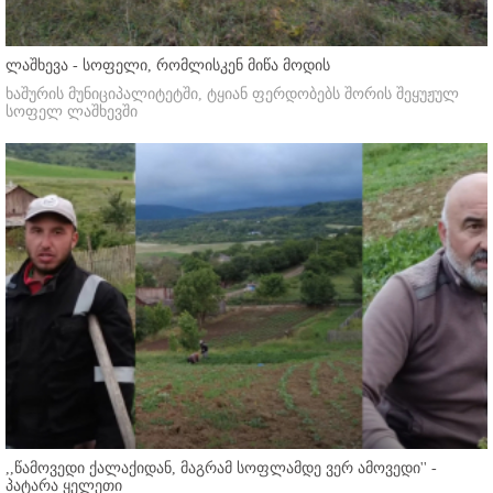
ლაშხევა - სოფელი, რომლისკენ მიწა მოდის
ხაშურის მუნიციპალიტეტში, ტყიან ფერდობებს შორის შეყუჟულ
სოფელ ლაშხევში
,,წამოვედი ქალაქიდან, მაგრამ სოფლამდე ვერ ამოვედი'' -
პატარა ყელეთი