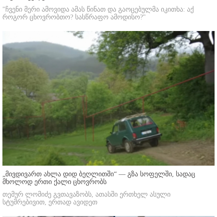
"ჩვენი მერი ამოვიდა ამას წინათ და გაოცებულმა იკითხა: აქ
როგორ ცხოვრობთო? სასწრაფო ამოდისო?"
„მივდივართ ახლა დიდ ბეღლითში“ — გზა სოფელში, სადაც
მხოლოდ ერთი ქალი ცხოვრობს
თემურ ლომიძე გვთავაზობს, ათასში ერთხელ ასული
სტუმრებივით, ერთად ავიდეთ