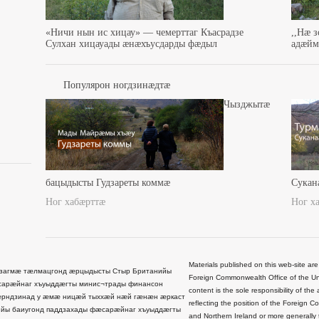
«Ничи нын ис хицау» — чемерттаг Къасрадзе
,,Нæ 
Сулхан хицауады æнæхъусдарды фæдыл
адæйма
Популярон ногдзинæдтæ
Чызджытæ
бацыдысты Гудзареты коммæ
Сукан
Ног хабæрттæ
Ног х
Materials published on this web-site are
загмæ тæлмацгонд æрцыдысты Стыр Британийы
Foreign Commonwealth Office of the Uni
сарæйнаг хъуыддæгты минис¬трады финансон
content is the sole responsibility of t
рндзинад у æмæ ницæй тыххæй нæй гæнæн æркаст
reflecting the position of the Foreign 
йы баиугонд паддзахады фæсарæйнаг хъуыддæгты
and Northern Ireland or more generally