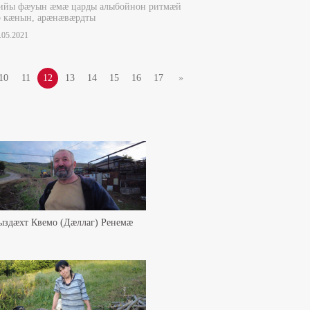
ийы фæуын æмæ царды алыбойнон ритмæй
р кæнын, арæнæвæрдты
1.05.2021
10
11
12
13
14
15
16
17
»
ыздæхт Квемо (Дæллаг) Ренемæ