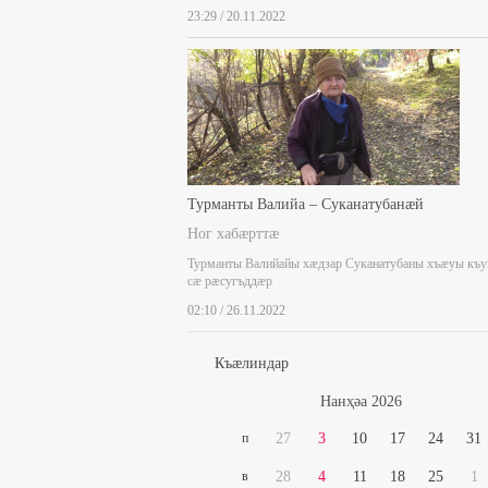
23:29 / 20.11.2022
Турманты Валийа – Суканатубанæй
Ног хабæрттæ
Турманты Валийайы хæдзар Суканатубаны хъæуы къ
сæ рæсугъддæр
02:10 / 26.11.2022
Къæлиндар
Нaнҳәa 2026
п
27
3
10
17
24
31
в
28
4
11
18
25
1