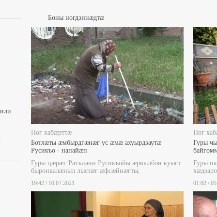
Боны ногдзинæдтæ
вили
Ног хабæрттæ
Ног хаб
ы
Ботлæты æмбырдгæнæг ус æмæ ахуырдзаутæ
Гуры чы
Русикъо - нанайæн
байгом
Гуры цæрæг Ратъиани Русикъойы æрвылбон куыст
Гуры п
быронкалæныл лыстæг æфсæйнæгты,
хæдзаро
19:42 / 10.07.2021
01:02 / 0