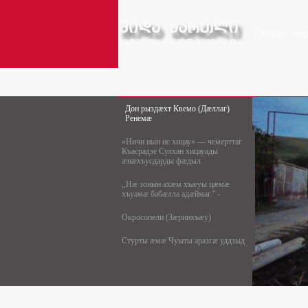
Сæйраг
ко
Дон рыздæхт Квемо (Дæллаг)
Ренемæ
«Ничи нын ис хицау» — чемерттаг
Къасрадзе Сулхан хицауады
æнæхъусдарды фæдыл
,,Нæ зонын ахæм хъæуы цæмæ
хъуамæ бабæлла адæймаг.'' -
Окросопели (Зæринхъæу)
Стурты æмæ Чуыты аразгæ уддзыд