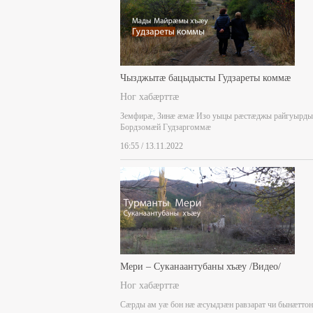
Чызджытæ бацыдысты Гудзареты коммæ
Ног хабæрттæ
Земфирæ, Зинæ æмæ Изо уыцы рæстæджы райгуырды
Бордзомæй Гудзаргоммæ
16:55 / 13.11.2022
Мери – Суканаантубаны хъæу /Видео/
Ног хабæрттæ
Сæрды ам уæ бон нæ æсуыдзæн равзарат чи бынæттон