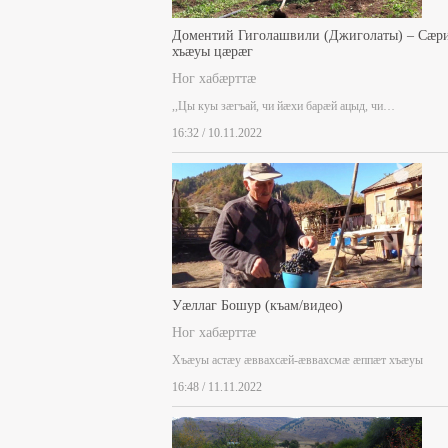
Доментий Гиголашвили (Джиголаты) – Сæр
хъæуы цæрæг
Ног хабæрттæ
,,Цы куы зæгъай, чи йæхи барæй ацыд, чи…
16:32 / 10.11.2022
Уæллаг Бошур (къам/видео)
Ног хабæрттæ
Хъæуы астæу æввахсæй-æввахсмæ æппæт хъæуы
16:48 / 11.11.2022