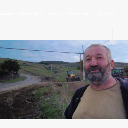
ронавирус
Ног хабæрттæ
Статьятæ
Æндæр æмæ æндæр
Видео