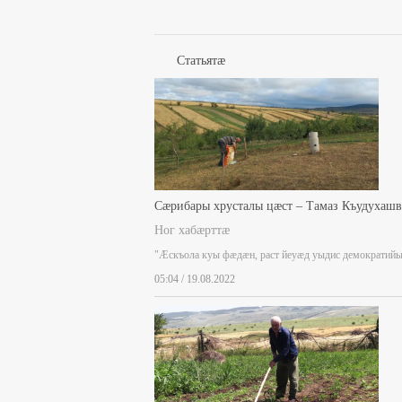
Статьятæ
Сæрибары хрусталы цæст – Тамаз Къудухаш
Ног хабæрттæ
"Æскъола куы фæдæн, раст йеуæд уыдис демократий
05:04 / 19.08.2022