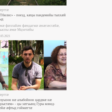
æрттæ
Тбилис» - поезд, кæцы пандемийы тыххæй
ыд
æмæ фæллайæн фæндагмæ æнæгæсгæйæ,
Къаспы æмæ Мцхетæйы
1.05.2021
æрттæ
хуызон нæ алыбойнон цардмæ нæ
зыстæм» - цы зæгъынц Гуры ковид-
æйæ æфтыд гоймæгтæ