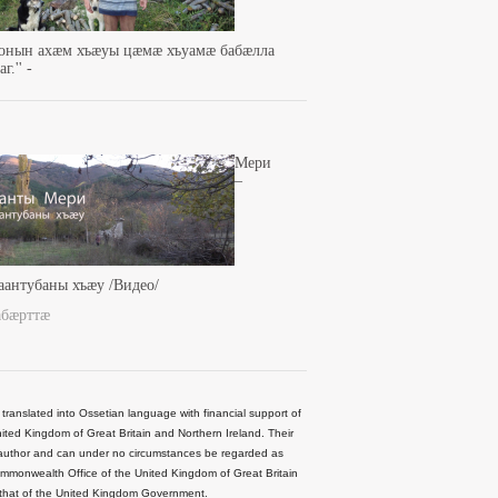
зонын ахæм хъæуы цæмæ хъуамæ бабæлла
г.'' -
Мери
–
аантубаны хъæу /Видео/
абæрттæ
 translated into Ossetian language with financial support of
ted Kingdom of Great Britain and Northern Ireland. Their
he author and can under no circumstances be regarded as
Commonwealth Office of the United Kingdom of Great Britain
 that of the United Kingdom Government.