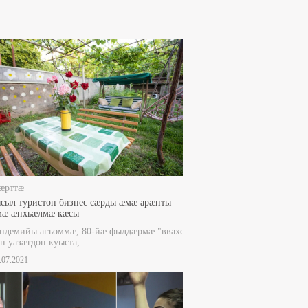
æрттæ
сыл туристон бизнес сæрды æмæ арæнты
мæ æнхъæлмæ кæсы
андемийы агъоммæ, 80-йæ фылдæрмæ "ввахс
н уазæгдон куыста,
5.07.2021