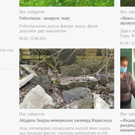
Ног хабæрттæ
Ног хаб
Гобозтысых –æнæрухс хъæу
«Никоз-
æрлæуу
Гобозтысыхмæ дыууæ фæндаг цæуы, фæлæ
дыууæйæ дæр зындзæуæн
Даргъ 
Гуры, 
00:20 / 25.06.2021
01:30 / 3
сты, кæд
Ног хабæрттæ
Ног хаб
Айдарты Знауры мемориалон уæлмæрд Кърисхеуы
«Æндæр
рыздæхд
Ацы уæлмæрдмæ ахуырдзауты кодтой æмæ уыдон,
вакцин
ард бахæрды фæстæ, пионеры рæнхъытæм истой.