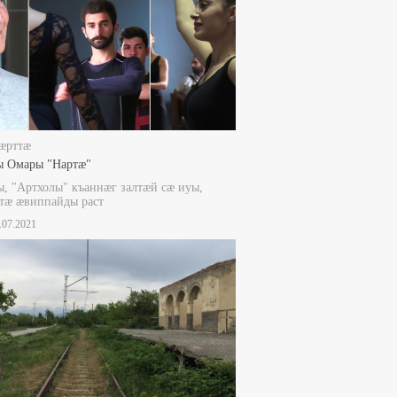
æрттæ
ы Омары "Нартæ"
, "Артхолы" къаннæг залтæй сæ иуы,
тæ æвиппайды раст
1.07.2021