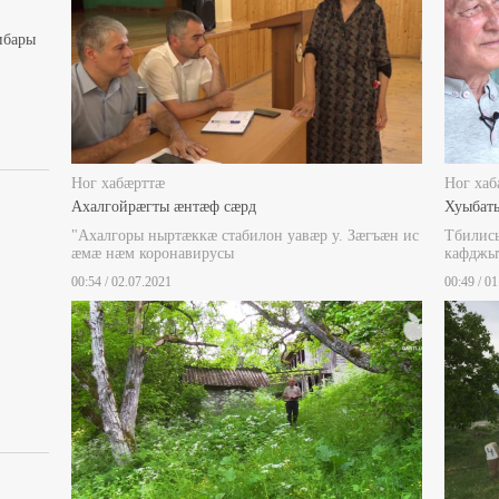
ибары
Ног хабæрттæ
Ног хаб
Ахалгойрæгты æнтæф сæрд
Хуыбат
"Ахалгоры ныртæккæ стабилон уавæр у. Зæгъæн ис
Тбилисы
æмæ нæм коронавирусы
кафджы
00:54 / 02.07.2021
00:49 / 0