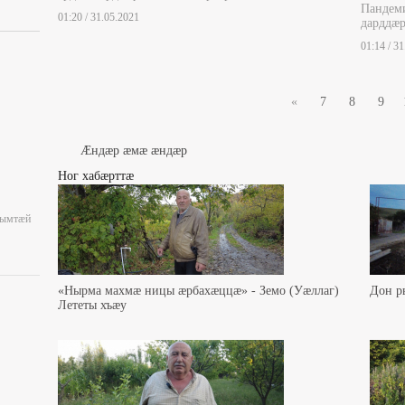
Пандем
01:20 / 31.05.2021
дарддæ
01:14 / 3
«
7
8
9
Æндæр æмæ æндæр
Ног хабæрттæ
уымтæй
«Нырма махмæ ницы æрбахæццæ» - Земо (Уæллаг)
Дон р
Лететы хъæу