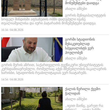
მონუმენტები დაიდგა
ახალი ამბები
გორის მუნიციპალიტეტის
სოფელ შინდისში აფხაზეთის ომში დაღუპული ივანე
თვალიაშვილისა და იური პატარაძის მონუმენტები დაიდგა.
16:34 / 04.08.2026
გორში სტადიონის
შესაკეთებლად
სპეციალისტს ვერ
პოულობენ
ახალი ამბები
გორის მერის აზრით, საქართველოს ტექნიკური უნივერსიტეტის
კურსდამთავრებული, რომელსაც აქვს მშენებლობის ბაკალავრის
ხარისხი, სტადიონის რეაბილიტაციას ვერ ჩაატარებს.
14:54 / 04.08.2026
ქალის წერილი ქვემო
ჭალიდან
ახალი ამბები
,,იცით მაინც, გარეთ რა
დროა? ...
ცოტა ხანში