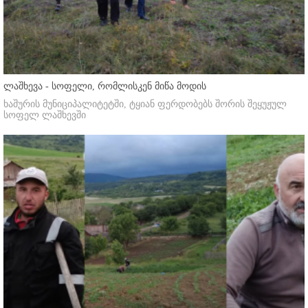
ლაშხევა - სოფელი, რომლისკენ მიწა მოდის
ხაშურის მუნიციპალიტეტში, ტყიან ფერდობებს შორის შეყუჟულ
სოფელ ლაშხევში