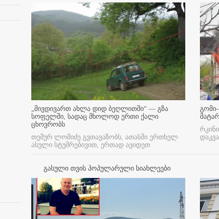
„მივდივართ ახლა დიდ ბეღლითში“ — გზა
გომი-
სოფელში, სადაც მხოლოდ ერთი ქალი
მატა
ცხოვრობს
რკინი
თემურ ლომიძე გვთავაზობს, ათასში ერთხელ
დაკვა
ასული სტუმრებივით, ერთად ავიდეთ
გასული თვის პოპულარული სიახლეები