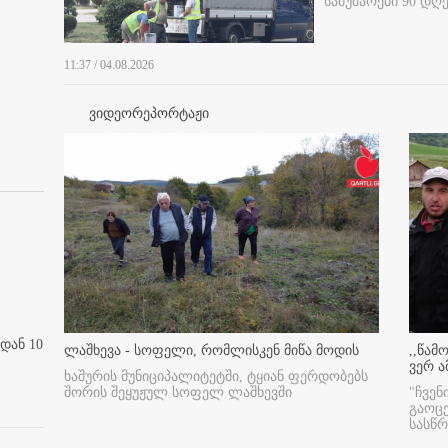
სამუშაოები 90 დღ
11:37 / 04.08.2026
ვიდეორეპორტაჟი
დან 10
ლაშხევა - სოფელი, რომლისკენ მიწა მოდის
,,წამ
ვერ ა
ხაშურის მუნიციპალიტეტში, ტყიან ფერდობებს
შორის შეყუჟულ სოფელ ლაშხევში
"ჩვენ
გაოც
სასწ