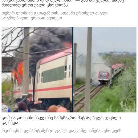
„მივდივართ ახლა დიდ ბეღლითში“ — გზა სოფელში, სადაც
მხოლოდ ერთი ქალი ცხოვრობს
თემურ ლომიძე გვთავაზობს, ათასში ერთხელ ასული
სტუმრებივით, ერთად ავიდეთ
გომი-აგარის მონაკვეთზე სამგზავრო მატარებელს ცეცხლი
გაუჩნდა
რკინიგზის დეპარტამენტი ფაქტს დაკვამლიანებას უწოდებს.