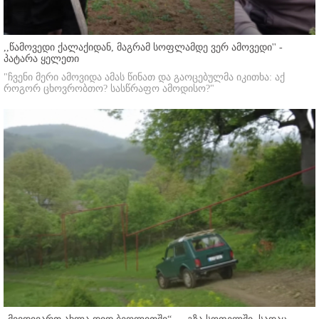
,,წამოვედი ქალაქიდან, მაგრამ სოფლამდე ვერ ამოვედი'' -
პატარა ყელეთი
"ჩვენი მერი ამოვიდა ამას წინათ და გაოცებულმა იკითხა: აქ
როგორ ცხოვრობთო? სასწრაფო ამოდისო?"