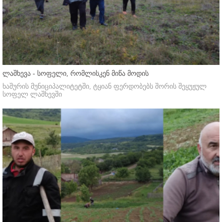
ლაშხევა - სოფელი, რომლისკენ მიწა მოდის
ხაშურის მუნიციპალიტეტში, ტყიან ფერდობებს შორის შეყუჟულ
სოფელ ლაშხევში