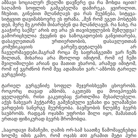
ამბავი სოციალურ ქსელში დავწერე და რა მოხდა იცით?
საღამოს სოფლის გამგებელმა დამირეკა. ყვირილით,
ჩხუბით, გინებით მლანძღავს და რას მეუბნება, სიტყვა-
სიტყვით დავიმახსოვრე ეს ფრაზა, „შენ რომ ეგეთ პოსტებს
დებ, მერე მე გორში მიბარებენ და მლანძღავენ. რა ნახე, რა
გააჭირე საქმე“ არის თუ არა ეს თავისუფლების შეზღუდვა?
გამორიცხულია ქვეყნის და საზოგადოების განვითარება,
დასავლეთთან ურთიერთობის, დასავლეთთან
კომუნიკაციის გარეშე.დეტალებს არ
ჩავუღრმავდები,მაგრამ როცა მე საფრანგეთში ვარ ჩემს
შილთან, მიხარია არა მხოლოდ იმიტომ, რომ იქ ჩემი
შვილიშილები არიან და მათით ვხარობ, არამედ იმიტომ,
რომ იქ ვგრძნობ რომ მეც ადამიანი ვარ.“-ამბობს ტარიელ
გურგენიძე.
ტარიელ გურგენიძე სოფელ მეჯვრისხევში ცხოვრობს.
როგორც თავად ამბობს, აკეთებს და მოივპოვებს
ყველაფერს, რისი გაკეთებაც ქართლშია შესაძლებელი.
აქვს ნახევარ ჰექტარზე გაშენებული ვენახი და ულამაზესი
ვარდების სანერგე მეურნეობა. ბავშვობის წლებზე ბევრს
საუბრობს. რადგან ოჯახში უფროსი შილი იყო, მამასთან
ერთად ფიზიკურად ბევრს შრომობდა.
„საცოდავი მამაჩემი, ღამის ორ-სამ საათზე წამომაყენებდა
ხოლმე იმის გამო, რომ ოჯახს 400 გრამით მეტი პური