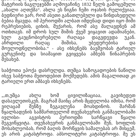
მატერიის ნაგლეჯებში აღმოვაჩინე 1832 წელს გამოცემული
„ახალი აღთქმა“. ახლა ეს წიგნი ჩემი ოჯახის რელიქვიაა.
ბედნიერი ვარ, რომ ასეთი განათლებული და წინდახედული
ბებია მყავდა. იმ პერიოდში ალბათ იმდენად დიდი იყო შიში
რეპრესიების, ციხის, მუქარის, რომ ასე მალავდნენ ამ
ოთხთავს. იმ დროს სულ შიშის ქვეშ ვიყავით ადამიანები,
სულ გაუცნობიერებელი რაღაცა დაგვდევდა უკან.
აჩრდილი რაღაც შიშისა, უბედურებისა და
მოულოდნელობისა.“ - ასე იხსენებს ბავშვობას ტარიელ
გურგენიძე და სიამაყით გვიყვება ამბებს წინაპრების
შესახებ.
საბჭოთა ეპოქა დასრულდა. თუმცა საზოგადოების ნაწილი
ისევ საბჭოთა მეთოდებით მოქმედებს. ამის მაგალითად კი
ტარიელი ერთ ამბავს იხსენებს.
„,თ,უმცა ახლა ხომ ცივილიზაციაა, გავიხედეთ
დასავლეთისკენ, მაგრამ მაინც არის მცდელობა იმისა, რომ
ვიღაცამ შენზე ზეგავლენა მოახდინოს. შარშან
წყალსადენის სამმართველომ თვენახევრის განმავლობაში
ივლისი- აგვისტოს პერიოდში სარწყავი წყალი
შეგვიწყვიტა. თვენახევრის განმავლობაში შენ, სოფლის
მოსახლეობას, რომ ბაღის მორწყვის საშალებას არ მისცემ,
ეს არის კატასტროფა. აბსოლიტური კატასტროფა. მე ეს