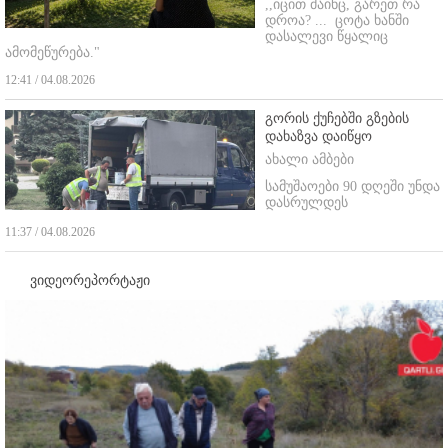
,,იცით მაინც, გარეთ რა
დროა? ...
ცოტა ხანში
დასალევი წყალიც
ამომეწურება."
12:41 / 04.08.2026
გორის ქუჩებში გზების
დახაზვა დაიწყო
ახალი ამბები
სამუშაოები 90 დღეში უნდა
დასრულდეს
11:37 / 04.08.2026
ვიდეორეპორტაჟი