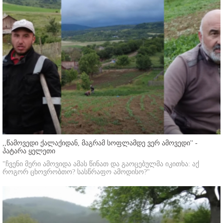
,,წამოვედი ქალაქიდან, მაგრამ სოფლამდე ვერ ამოვედი'' -
პატარა ყელეთი
"ჩვენი მერი ამოვიდა ამას წინათ და გაოცებულმა იკითხა: აქ
როგორ ცხოვრობთო? სასწრაფო ამოდისო?"