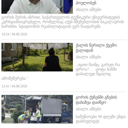
პოულობენ
ახალი ამბები
გორის მერის აზრით, საქართველოს ტექნიკური უნივერსიტეტის
კურსდამთავრებული, რომელსაც აქვს მშენებლობის ბაკალავრის
ხარისხი, სტადიონის რეაბილიტაციას ვერ ჩაატარებს.
14:54 / 04.08.2026
ქალის წერილი ქვემო
ჭალიდან
ახალი ამბები
,,იცით მაინც, გარეთ რა
დროა? ...
ცოტა ხანში
დასალევი წყალიც
ამომეწურება."
12:41 / 04.08.2026
გორის ქუჩებში გზების
დახაზვა დაიწყო
ახალი ამბები
სამუშაოები 90 დღეში უნდა
დასრულდეს