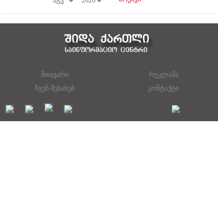
მთავარი
რეკლამა
ჩვენ შესახებ
კონტაქტი