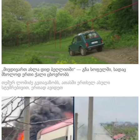
„მივდივართ ახლა დიდ ბეღლითში“ — გზა სოფელში, სადაც
მხოლოდ ერთი ქალი ცხოვრობს
თემურ ლომიძე გვთავაზობს, ათასში ერთხელ ასული
სტუმრებივით, ერთად ავიდეთ