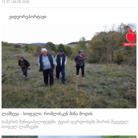
11:37 / 04.08.2026
ვიდეორეპორტაჟი
ლაშხევა - სოფელი, რომლისკენ მიწა მოდის
ხაშურის მუნიციპალიტეტში, ტყიან ფერდობებს შორის შეყუჟულ
სოფელ ლაშხევში