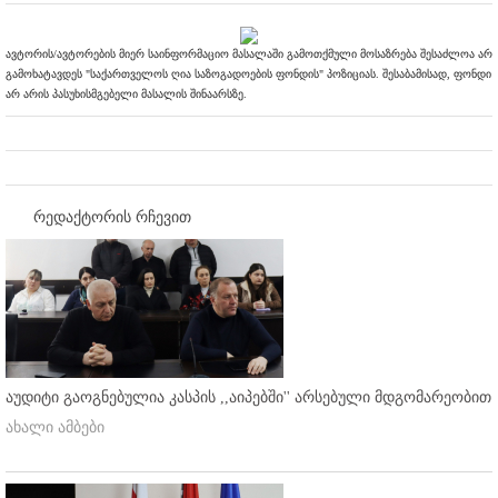
ავტორის/ავტორების მიერ საინფორმაციო მასალაში გამოთქმული მოსაზრება შესაძლოა არ
გამოხატავდეს "საქართველოს ღია საზოგადოების ფონდის" პოზიციას. შესაბამისად, ფონდი
არ არის პასუხისმგებელი მასალის შინაარსზე.
რედაქტორის რჩევით
აუდიტი გაოგნებულია კასპის ,,აიპებში'' არსებული მდგომარეობით
ახალი ამბები