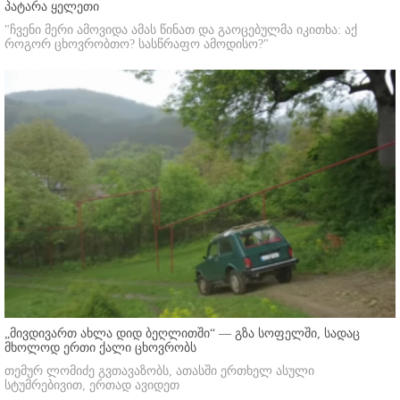
პატარა ყელეთი
"ჩვენი მერი ამოვიდა ამას წინათ და გაოცებულმა იკითხა: აქ
როგორ ცხოვრობთო? სასწრაფო ამოდისო?"
„მივდივართ ახლა დიდ ბეღლითში“ — გზა სოფელში, სადაც
მხოლოდ ერთი ქალი ცხოვრობს
თემურ ლომიძე გვთავაზობს, ათასში ერთხელ ასული
სტუმრებივით, ერთად ავიდეთ