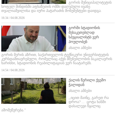
გორის მუნიციპალიტეტის
სოფელ შინდისში აფხაზეთის ომში დაღუპული ივანე
თვალიაშვილისა და იური პატარაძის მონუმენტები დაიდგა.
16:34 / 04.08.2026
გორში სტადიონის
შესაკეთებლად
სპეციალისტს ვერ
პოულობენ
ახალი ამბები
გორის მერის აზრით, საქართველოს ტექნიკური უნივერსიტეტის
კურსდამთავრებული, რომელსაც აქვს მშენებლობის ბაკალავრის
ხარისხი, სტადიონის რეაბილიტაციას ვერ ჩაატარებს.
14:54 / 04.08.2026
ქალის წერილი ქვემო
ჭალიდან
ახალი ამბები
,,იცით მაინც, გარეთ რა
დროა? ...
ცოტა ხანში
დასალევი წყალიც
ამომეწურება."