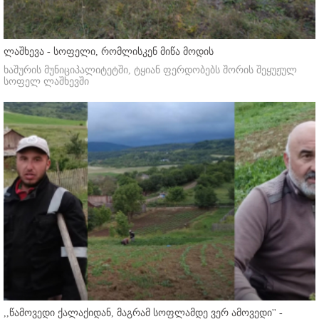
ლაშხევა - სოფელი, რომლისკენ მიწა მოდის
ხაშურის მუნიციპალიტეტში, ტყიან ფერდობებს შორის შეყუჟულ
სოფელ ლაშხევში
,,წამოვედი ქალაქიდან, მაგრამ სოფლამდე ვერ ამოვედი'' -