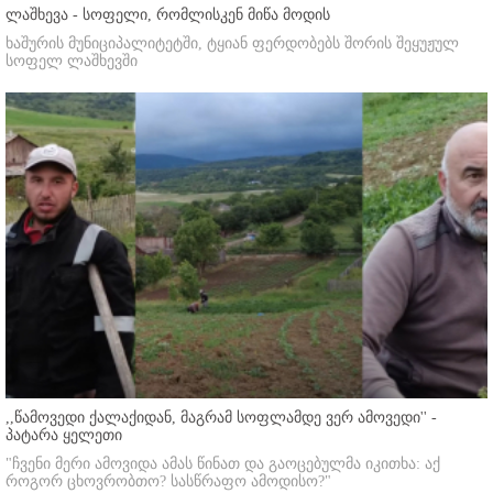
ლაშხევა - სოფელი, რომლისკენ მიწა მოდის
ხაშურის მუნიციპალიტეტში, ტყიან ფერდობებს შორის შეყუჟულ
სოფელ ლაშხევში
,,წამოვედი ქალაქიდან, მაგრამ სოფლამდე ვერ ამოვედი'' -
პატარა ყელეთი
"ჩვენი მერი ამოვიდა ამას წინათ და გაოცებულმა იკითხა: აქ
როგორ ცხოვრობთო? სასწრაფო ამოდისო?"