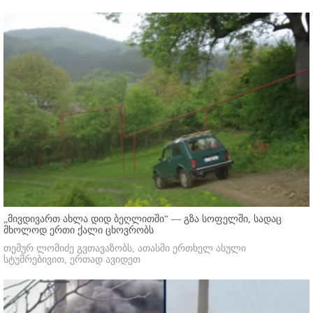
„მივდივართ ახლა დიდ ბეღლითში“ — გზა სოფელში, სადაც
მხოლოდ ერთი ქალი ცხოვრობს
თემურ ლომიძე გვთავაზობს, ათასში ერთხელ ასული
სტუმრებივით, ერთად ავიდეთ