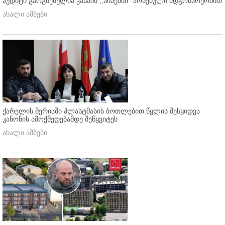
აუდიტი გაოგნებულია კასპის ,,აიპებში'' არსებული მდგომარეობით
ახალი ამბები
ქარელის მერიაში პლასტმასის ბოთლებით წყლის შესყიდვა
კანონის ამოქმედებამდე შეწყვიტეს
ახალი ამბები