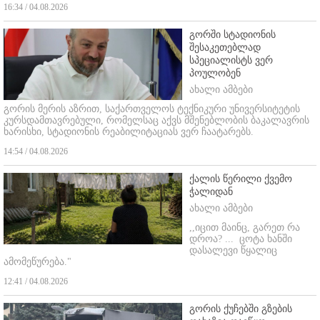
16:34 / 04.08.2026
გორში სტადიონის
შესაკეთებლად
სპეციალისტს ვერ
პოულობენ
ახალი ამბები
გორის მერის აზრით, საქართველოს ტექნიკური უნივერსიტეტის
კურსდამთავრებული, რომელსაც აქვს მშენებლობის ბაკალავრის
ხარისხი, სტადიონის რეაბილიტაციას ვერ ჩაატარებს.
14:54 / 04.08.2026
ქალის წერილი ქვემო
ჭალიდან
ახალი ამბები
,,იცით მაინც, გარეთ რა
დროა? ...
ცოტა ხანში
დასალევი წყალიც
ამომეწურება."
12:41 / 04.08.2026
გორის ქუჩებში გზების