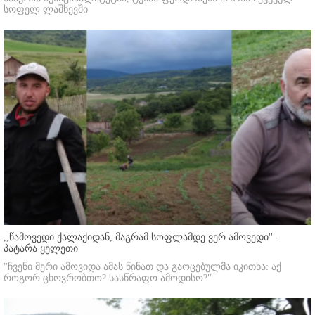
სოფელ ლაშხევში
,,წამოვედი ქალაქიდან, მაგრამ სოფლამდე ვერ ამოვედი'' -
პატარა ყელეთი
"ჩვენი მერი ამოვიდა ამას წინათ და გაოცებულმა იკითხა: აქ
როგორ ცხოვრობთო? სასწრაფო ამოდისო?"