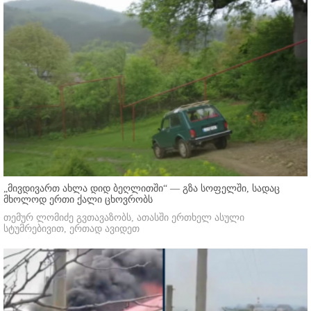
„მივდივართ ახლა დიდ ბეღლითში“ — გზა სოფელში, სადაც
მხოლოდ ერთი ქალი ცხოვრობს
თემურ ლომიძე გვთავაზობს, ათასში ერთხელ ასული
სტუმრებივით, ერთად ავიდეთ