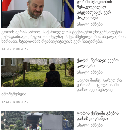
გორში სტადიონის
შესაკეთებლად
სპეციალისტს ვერ
პოულობენ
ახალი ამბები
გორის მერის აზრით, საქართველოს ტექნიკური უნივერსიტეტის
კურსდამთავრებული, რომელსაც აქვს მშენებლობის ბაკალავრის
ხარისხი, სტადიონის რეაბილიტაციას ვერ ჩაატარებს.
14:54 / 04.08.2026
ქალის წერილი ქვემო
ჭალიდან
ახალი ამბები
,,იცით მაინც, გარეთ რა
დროა? ...
ცოტა ხანში
დასალევი წყალიც
ამომეწურება."
12:41 / 04.08.2026
გორის ქუჩებში გზების
დახაზვა დაიწყო
ახალი ამბები