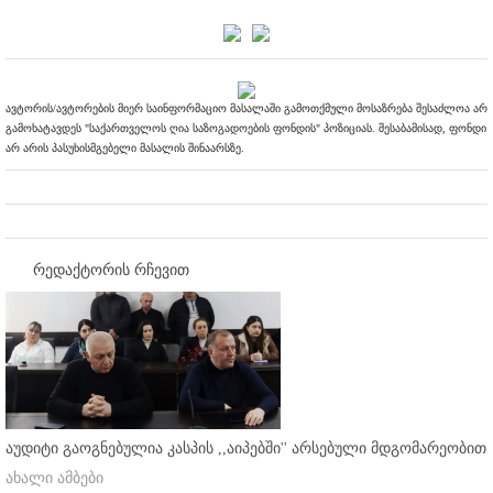
ავტორის/ავტორების მიერ საინფორმაციო მასალაში გამოთქმული მოსაზრება შესაძლოა არ
გამოხატავდეს "საქართველოს ღია საზოგადოების ფონდის" პოზიციას. შესაბამისად, ფონდი
არ არის პასუხისმგებელი მასალის შინაარსზე.
რედაქტორის რჩევით
აუდიტი გაოგნებულია კასპის ,,აიპებში'' არსებული მდგომარეობით
ახალი ამბები