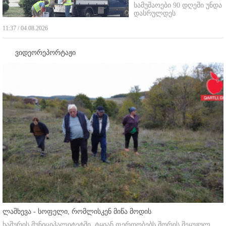
სამუშაოები 90 დღეში უნდა
დასრულდეს
11:37 / 04.08.2026
ვიდეორეპორტაჟი
ლაშხევა - სოფელი, რომლისკენ მიწა მოდის
ხაშურის მუნიციპალიტეტში, ტყიან ფერდობებს შორის შეყუჟულ