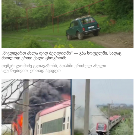
„მივდივართ ახლა დიდ ბეღლითში“ — გზა სოფელში, სადაც
მხოლოდ ერთი ქალი ცხოვრობს
თემურ ლომიძე გვთავაზობს, ათასში ერთხელ ასული
სტუმრებივით, ერთად ავიდეთ