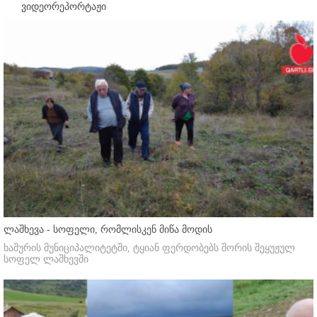
ვიდეორეპორტაჟი
ლაშხევა - სოფელი, რომლისკენ მიწა მოდის
ხაშურის მუნიციპალიტეტში, ტყიან ფერდობებს შორის შეყუჟულ
სოფელ ლაშხევში