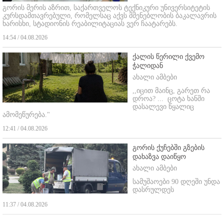
გორის მერის აზრით, საქართველოს ტექნიკური უნივერსიტეტის
კურსდამთავრებული, რომელსაც აქვს მშენებლობის ბაკალავრის
ხარისხი, სტადიონის რეაბილიტაციას ვერ ჩაატარებს.
14:54 / 04.08.2026
ქალის წერილი ქვემო
ჭალიდან
ახალი ამბები
,,იცით მაინც, გარეთ რა
დროა? ...
ცოტა ხანში
დასალევი წყალიც
ამომეწურება."
12:41 / 04.08.2026
გორის ქუჩებში გზების
დახაზვა დაიწყო
ახალი ამბები
სამუშაოები 90 დღეში უნდა
დასრულდეს
11:37 / 04.08.2026