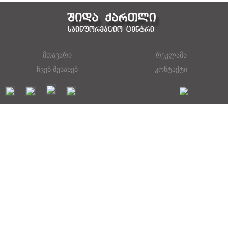
მთავარი
რეკლამა
ჩვენ შესახებ
კონტაქტი