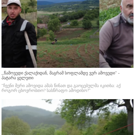
,,წამოვედი ქალაქიდან, მაგრამ სოფლამდე ვერ ამოვედი'' -
პატარა ყელეთი
"ჩვენი მერი ამოვიდა ამას წინათ და გაოცებულმა იკითხა: აქ
როგორ ცხოვრობთო? სასწრაფო ამოდისო?"