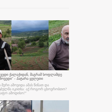
ოვედი ქალაქიდან, მაგრამ სოფლამდე
მოვედი'' - პატარა ყელეთი
ი მერი ამოვიდა ამას წინათ და
ებულმა იკითხა: აქ როგორ ცხოვრობთო?
რაფო ამოდისო?"