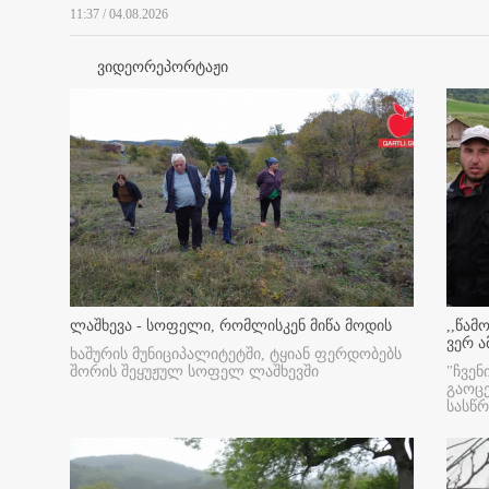
11:37 / 04.08.2026
ვიდეორეპორტაჟი
ლაშხევა - სოფელი, რომლისკენ მიწა მოდის
,,წამ
ვერ ა
ხაშურის მუნიციპალიტეტში, ტყიან ფერდობებს
შორის შეყუჟულ სოფელ ლაშხევში
"ჩვენ
გაოც
სასწ