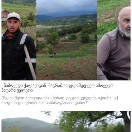
,,წამოვედი ქალაქიდან, მაგრამ სოფლამდე ვერ ამოვედი'' -
პატარა ყელეთი
"ჩვენი მერი ამოვიდა ამას წინათ და გაოცებულმა იკითხა: აქ
როგორ ცხოვრობთო? სასწრაფო ამოდისო?"