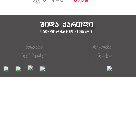
მთავარი
რეკლამა
ჩვენ შესახებ
კონტაქტი