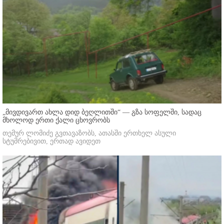
„მივდივართ ახლა დიდ ბეღლითში“ — გზა სოფელში, სადაც
მხოლოდ ერთი ქალი ცხოვრობს
თემურ ლომიძე გვთავაზობს, ათასში ერთხელ ასული
სტუმრებივით, ერთად ავიდეთ