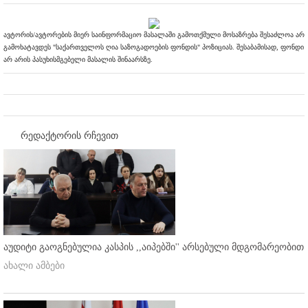
ავტორის/ავტორების მიერ საინფორმაციო მასალაში გამოთქმული მოსაზრება შესაძლოა არ
გამოხატავდეს "საქართველოს ღია საზოგადოების ფონდის" პოზიციას. შესაბამისად, ფონდი
არ არის პასუხისმგებელი მასალის შინაარსზე.
რედაქტორის რჩევით
აუდიტი გაოგნებულია კასპის ,,აიპებში'' არსებული მდგომარეობით
ახალი ამბები