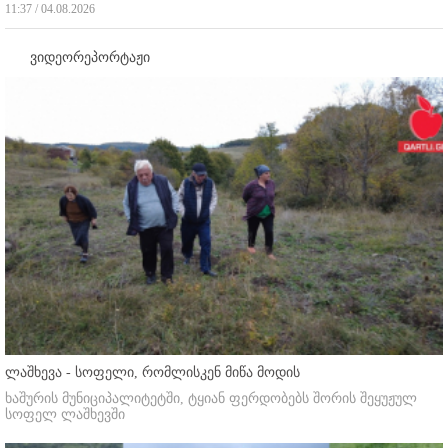
11:37 / 04.08.2026
ვიდეორეპორტაჟი
ლაშხევა - სოფელი, რომლისკენ მიწა მოდის
ხაშურის მუნიციპალიტეტში, ტყიან ფერდობებს შორის შეყუჟულ
სოფელ ლაშხევში