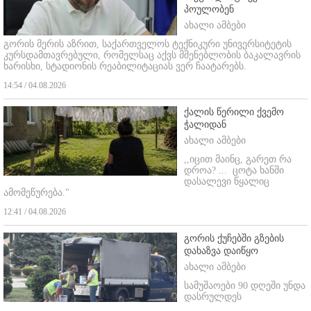
პოულობენ
ახალი ამბები
გორის მერის აზრით, საქართველოს ტექნიკური უნივერსიტეტის
კურსდამთავრებული, რომელსაც აქვს მშენებლობის ბაკალავრის
ხარისხი, სტადიონის რეაბილიტაციას ვერ ჩაატარებს.
14:54 / 04.08.2026
ქალის წერილი ქვემო
ჭალიდან
ახალი ამბები
,,იცით მაინც, გარეთ რა
დროა? ...
ცოტა ხანში
დასალევი წყალიც
ამომეწურება."
12:41 / 04.08.2026
გორის ქუჩებში გზების
დახაზვა დაიწყო
ახალი ამბები
სამუშაოები 90 დღეში უნდა
დასრულდეს