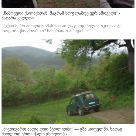
,,წამოვედი ქალაქიდან, მაგრამ სოფლამდე ვერ ამოვედი'' -
პატარა ყელეთი
"ჩვენი მერი ამოვიდა ამას წინათ და გაოცებულმა იკითხა: აქ
როგორ ცხოვრობთო? სასწრაფო ამოდისო?"
„მივდივართ ახლა დიდ ბეღლითში“ — გზა სოფელში, სადაც
მხოლოდ ერთი ქალი ცხოვრობს