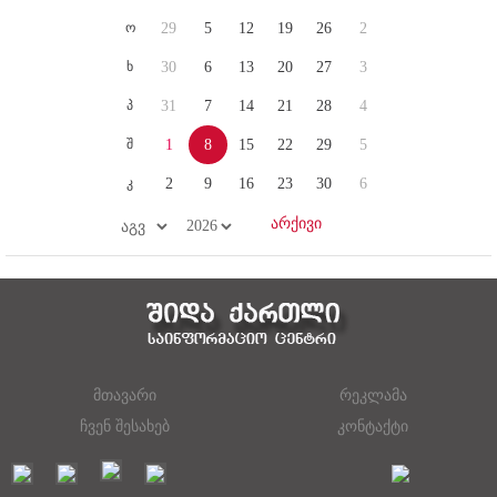
ო
29
5
12
19
26
2
ხ
30
6
13
20
27
3
პ
31
7
14
21
28
4
შ
1
8
15
22
29
5
კ
2
9
16
23
30
6
მთავარი
რეკლამა
ჩვენ შესახებ
კონტაქტი