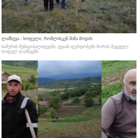
ლაშხევა - სოფელი, რომლისკენ მიწა მოდის
ხაშურის მუნიციპალიტეტში, ტყიან ფერდობებს შორის შეყუჟულ
სოფელ ლაშხევში