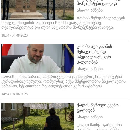
მონუმენტები დაიდგა
ახალი ამბები
გორის მუნიციპალიტეტის
სოფელ შინდისში აფხაზეთის ომში დაღუპული ივანე
თვალიაშვილისა და იური პატარაძის მონუმენტები დაიდგა.
16:34 / 04.08.2026
გორში სტადიონის
შესაკეთებლად
სპეციალისტს ვერ
პოულობენ
ახალი ამბები
გორის მერის აზრით, საქართველოს ტექნიკური უნივერსიტეტის
კურსდამთავრებული, რომელსაც აქვს მშენებლობის ბაკალავრის
ხარისხი, სტადიონის რეაბილიტაციას ვერ ჩაატარებს.
14:54 / 04.08.2026
ქალის წერილი ქვემო
ჭალიდან
ახალი ამბები
,,იცით მაინც, გარეთ რა
დროა? ...
ცოტა ხანში