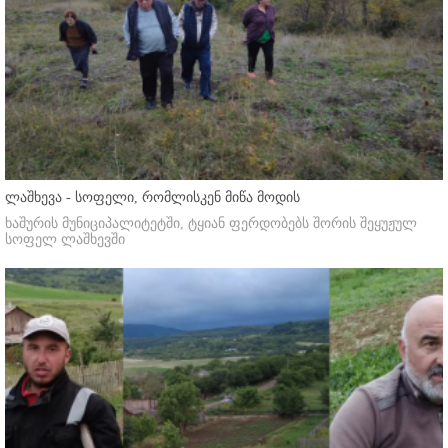
ლაშხევა - სოფელი, რომლისკენ მიწა მოდის
ხაშურის მუნიციპალიტეტში, ტყიან ფერდობებს შორის შეყუჟულ
სოფელ ლაშხევში