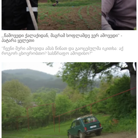
,,წამოვედი ქალაქიდან, მაგრამ სოფლამდე ვერ ამოვედი'' -
პატარა ყელეთი
"ჩვენი მერი ამოვიდა ამას წინათ და გაოცებულმა იკითხა: აქ
როგორ ცხოვრობთო? სასწრაფო ამოდისო?"