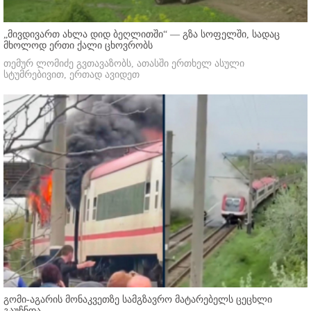
„მივდივართ ახლა დიდ ბეღლითში“ — გზა სოფელში, სადაც
მხოლოდ ერთი ქალი ცხოვრობს
თემურ ლომიძე გვთავაზობს, ათასში ერთხელ ასული
სტუმრებივით, ერთად ავიდეთ
გომი-აგარის მონაკვეთზე სამგზავრო მატარებელს ცეცხლი
გაუჩნდა