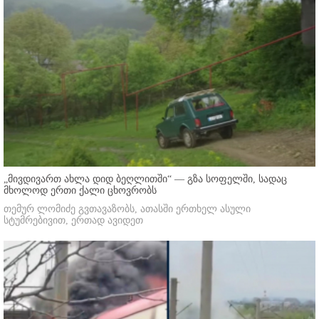
„მივდივართ ახლა დიდ ბეღლითში“ — გზა სოფელში, სადაც
მხოლოდ ერთი ქალი ცხოვრობს
თემურ ლომიძე გვთავაზობს, ათასში ერთხელ ასული
სტუმრებივით, ერთად ავიდეთ