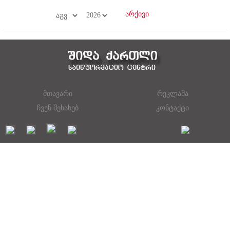
მთავარი
რეკლამა
ჩვენ შესახებ
კონტაქტი