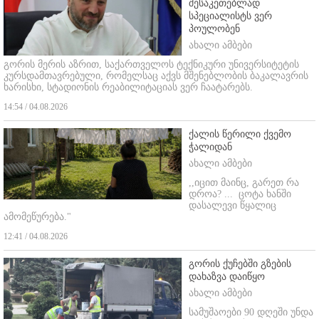
შესაკეთებლად
სპეციალისტს ვერ
პოულობენ
ახალი ამბები
გორის მერის აზრით, საქართველოს ტექნიკური უნივერსიტეტის
კურსდამთავრებული, რომელსაც აქვს მშენებლობის ბაკალავრის
ხარისხი, სტადიონის რეაბილიტაციას ვერ ჩაატარებს.
14:54 / 04.08.2026
ქალის წერილი ქვემო
ჭალიდან
ახალი ამბები
,,იცით მაინც, გარეთ რა
დროა? ...
ცოტა ხანში
დასალევი წყალიც
ამომეწურება."
12:41 / 04.08.2026
გორის ქუჩებში გზების
დახაზვა დაიწყო
ახალი ამბები
სამუშაოები 90 დღეში უნდა