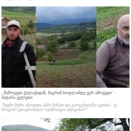
,,წამოვედი ქალაქიდან, მაგრამ სოფლამდე ვერ ამოვედი'' -
პატარა ყელეთი
"ჩვენი მერი ამოვიდა ამას წინათ და გაოცებულმა იკითხა: აქ
როგორ ცხოვრობთო? სასწრაფო ამოდისო?"