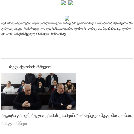
ავტორის/ავტორების მიერ საინფორმაციო მასალაში გამოთქმული მოსაზრება შესაძლოა არ
გამოხატავდეს "საქართველოს ღია საზოგადოების ფონდის" პოზიციას. შესაბამისად, ფონდი
არ არის პასუხისმგებელი მასალის შინაარსზე.
რედაქტორის რჩევით
აუდიტი გაოგნებულია კასპის ,,აიპებში'' არსებული მდგომარეობით
ახალი ამბები