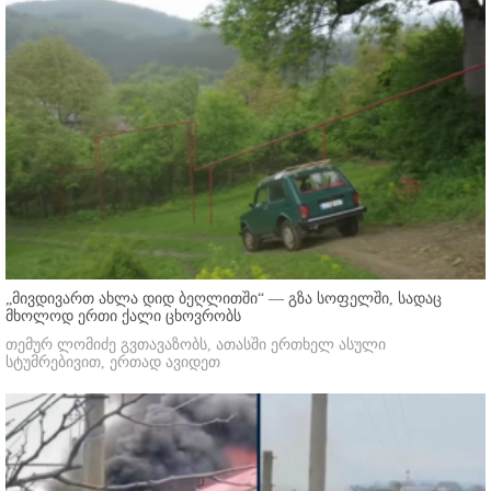
„მივდივართ ახლა დიდ ბეღლითში“ — გზა სოფელში, სადაც
მხოლოდ ერთი ქალი ცხოვრობს
თემურ ლომიძე გვთავაზობს, ათასში ერთხელ ასული
სტუმრებივით, ერთად ავიდეთ