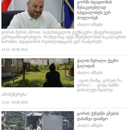
გორში სტადიონის
შესაკეთებლად
სპეციალისტს ვერ
პოულობენ
ახალი ამბები
გორის მერის აზრით, საქართველოს ტექნიკური უნივერსიტეტის
კურსდამთავრებული, რომელსაც აქვს მშენებლობის ბაკალავრის
ხარისხი, სტადიონის რეაბილიტაციას ვერ ჩაატარებს.
14:54 / 04.08.2026
ქალის წერილი ქვემო
ჭალიდან
ახალი ამბები
,,იცით მაინც, გარეთ რა
დროა? ...
ცოტა ხანში
დასალევი წყალიც
ამომეწურება."
12:41 / 04.08.2026
გორის ქუჩებში გზების
დახაზვა დაიწყო
ახალი ამბები