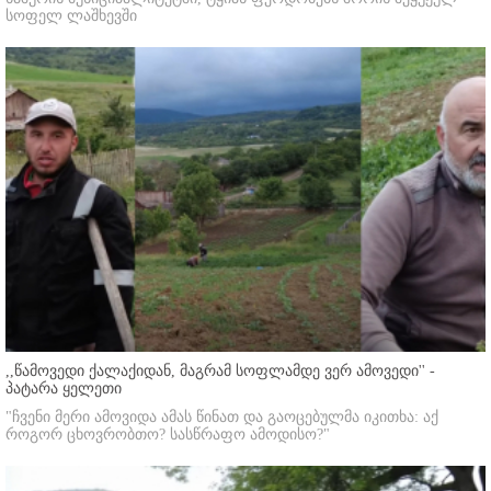
სოფელ ლაშხევში
,,წამოვედი ქალაქიდან, მაგრამ სოფლამდე ვერ ამოვედი'' -
პატარა ყელეთი
"ჩვენი მერი ამოვიდა ამას წინათ და გაოცებულმა იკითხა: აქ
როგორ ცხოვრობთო? სასწრაფო ამოდისო?"