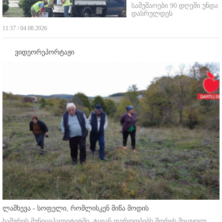
სამუშაოები 90 დღეში უნდა
დასრულდეს
11:37 / 04.08.2026
ვიდეორეპორტაჟი
ლაშხევა - სოფელი, რომლისკენ მიწა მოდის
ხაშურის მუნიციპალიტეტში, ტყიან ფერდობებს შორის შეყუჟულ