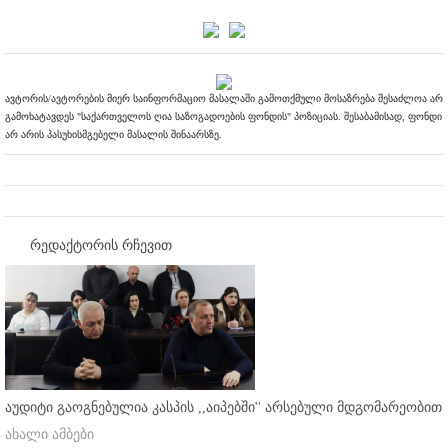
ავტორის/ავტორების მიერ საინფორმაციო მასალაში გამოთქმული მოსაზრება შესაძლოა არ
გამოხატავდეს "საქართველოს ღია საზოგადოების ფონდის" პოზიციას. შესაბამისად, ფონდი
არ არის პასუხისმგებელი მასალის შინაარსზე.
რედაქტორის რჩევით
აუდიტი გაოგნებულია კასპის ,,აიპებში'' არსებული მდგომარეობით
ახალი ამბები