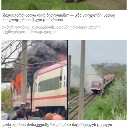
„მივდივართ ახლა დიდ ბეღლითში“ — გზა სოფელში, სადაც
მხოლოდ ერთი ქალი ცხოვრობს
თემურ ლომიძე გვთავაზობს, ათასში ერთხელ ასული
სტუმრებივით, ერთად ავიდეთ
გომი-აგარის მონაკვეთზე სამგზავრო მატარებელს ცეცხლი