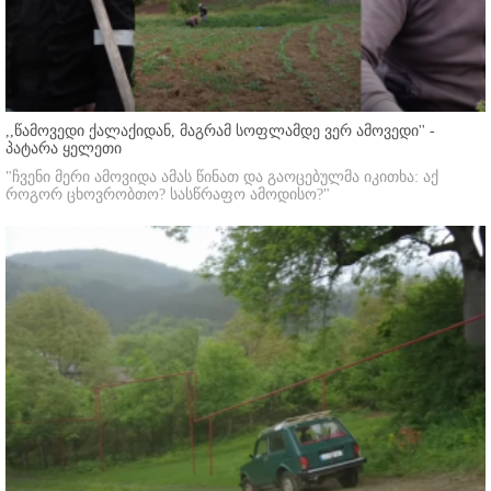
,,წამოვედი ქალაქიდან, მაგრამ სოფლამდე ვერ ამოვედი'' -
პატარა ყელეთი
"ჩვენი მერი ამოვიდა ამას წინათ და გაოცებულმა იკითხა: აქ
როგორ ცხოვრობთო? სასწრაფო ამოდისო?"