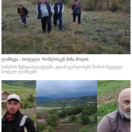
ლაშხევა - სოფელი, რომლისკენ მიწა მოდის
ხაშურის მუნიციპალიტეტში, ტყიან ფერდობებს შორის შეყუჟულ
სოფელ ლაშხევში