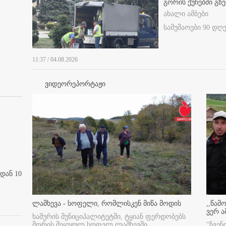
გორის ქუჩებში გზე
ახალი ამბები
სამუშაოები 90 დღ
11:37 / 04.08.2026
ვიდეორეპორტაჟი
დან 10
ლაშხევა - სოფელი, რომლისკენ მიწა მოდის
,,წამ
ვერ ა
ხაშურის მუნიციპალიტეტში, ტყიან ფერდობებს
შორის შეყუჟულ სოფელ ლაშხევში
"ჩვენ