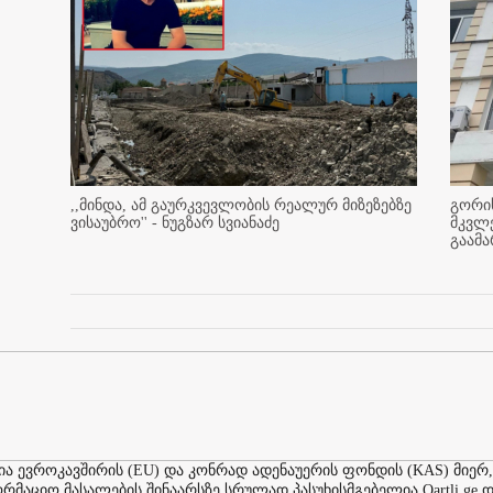
,,მინდა, ამ გაურკვევლობის რეალურ მიზეზებზე
გორის
ვისაუბრო'' - ნუგზარ სვიანაძე
მკვლ
გაამ
ევროკავშირის (EU) და კონრად ადენაუერის ფონდის (KAS) მიერ,
აციო მასალების შინაარსზე სრულად პასუხისმგებელია Qartli.ge დ