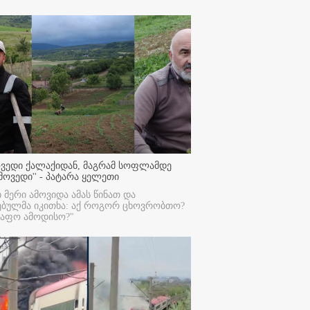
ოვედი ქალაქიდან, მაგრამ სოფლამდე
მოვედი'' - პატარა ყელეთი
ი მერი ამოვიდა ამას წინათ და
ებულმა იკითხა: აქ როგორ ცხოვრობთო?
რაფო ამოდისო?"