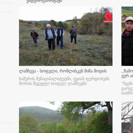
ვიდეორეპორტაჟი
ლაშხევა - სოფელი, რომლისკენ მიწა მოდის
,,წამ
ვერ ა
ხაშურის მუნიციპალიტეტში, ტყიან ფერდობებს
შორის შეყუჟულ სოფელ ლაშხევში
"ჩვენ
გაოც
სასწ