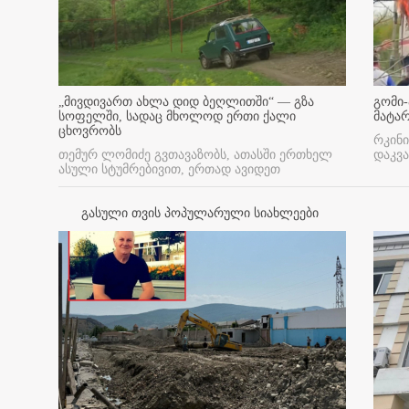
„მივდივართ ახლა დიდ ბეღლითში“ — გზა
გომი-
სოფელში, სადაც მხოლოდ ერთი ქალი
მატა
ცხოვრობს
რკინი
თემურ ლომიძე გვთავაზობს, ათასში ერთხელ
დაკვა
ასული სტუმრებივით, ერთად ავიდეთ
გასული თვის პოპულარული სიახლეები