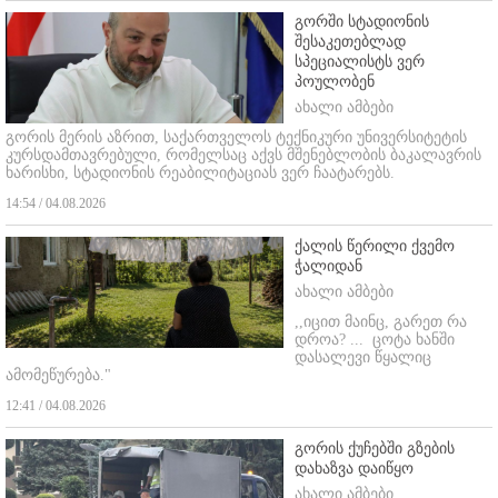
გორში სტადიონის
შესაკეთებლად
სპეციალისტს ვერ
პოულობენ
ახალი ამბები
გორის მერის აზრით, საქართველოს ტექნიკური უნივერსიტეტის
კურსდამთავრებული, რომელსაც აქვს მშენებლობის ბაკალავრის
ხარისხი, სტადიონის რეაბილიტაციას ვერ ჩაატარებს.
14:54 / 04.08.2026
ქალის წერილი ქვემო
ჭალიდან
ახალი ამბები
,,იცით მაინც, გარეთ რა
დროა? ...
ცოტა ხანში
დასალევი წყალიც
ამომეწურება."
12:41 / 04.08.2026
გორის ქუჩებში გზების
დახაზვა დაიწყო
ახალი ამბები