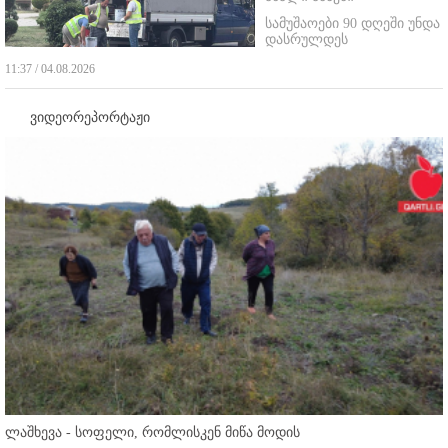
სამუშაოები 90 დღეში უნდა
დასრულდეს
11:37 / 04.08.2026
ვიდეორეპორტაჟი
ლაშხევა - სოფელი, რომლისკენ მიწა მოდის