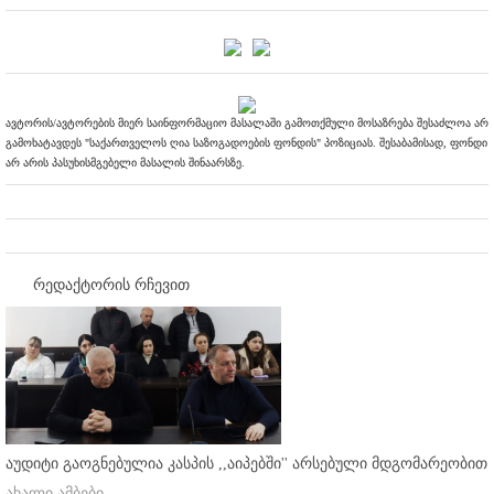
ავტორის/ავტორების მიერ საინფორმაციო მასალაში გამოთქმული მოსაზრება შესაძლოა არ
გამოხატავდეს "საქართველოს ღია საზოგადოების ფონდის" პოზიციას. შესაბამისად, ფონდი
არ არის პასუხისმგებელი მასალის შინაარსზე.
რედაქტორის რჩევით
აუდიტი გაოგნებულია კასპის ,,აიპებში'' არსებული მდგომარეობით
ახალი ამბები