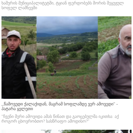
ხაშურის მუნიციპალიტეტში, ტყიან ფერდობებს შორის შეყუჟულ
სოფელ ლაშხევში
,,წამოვედი ქალაქიდან, მაგრამ სოფლამდე ვერ ამოვედი'' -
პატარა ყელეთი
"ჩვენი მერი ამოვიდა ამას წინათ და გაოცებულმა იკითხა: აქ
როგორ ცხოვრობთო? სასწრაფო ამოდისო?"