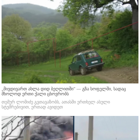
„მივდივართ ახლა დიდ ბეღლითში“ — გზა სოფელში, სადაც
მხოლოდ ერთი ქალი ცხოვრობს
თემურ ლომიძე გვთავაზობს, ათასში ერთხელ ასული
სტუმრებივით, ერთად ავიდეთ