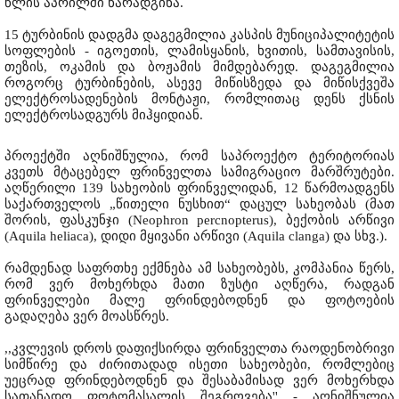
წლის აპრილში წარადგინა.
15 ტურბინის დადგმა დაგეგმილია კასპის მუნიციპალიტეტის
სოფლების - იგოეთის, ლამისყანის, ხვითის, სამთავისის,
თეზის, ოკამის და ბოჟამის მიმდებარედ. დაგეგმილია
როგორც ტურბინების, ასევე მიწისზედა და მიწისქვეშა
ელექტროსადენების მონტაჟი, რომლითაც დენს ქსნის
ელექტროსადგურს მიჰყიდიან.
პროექტში აღნიშნულია, რომ საპროექტო ტერიტორიას
კვეთს მტაცებელ ფრინველთა სამიგრაციო მარშრუტები.
აღწერილი 139 სახეობის ფრინველიდან, 12 წარმოადგენს
საქართველოს „წითელი ნუსხით“ დაცულ სახეობას (მათ
შორის, ფასკუნჯი (Neophron percnopterus), ბექობის არწივი
(Aquila heliaca), დიდი მყივანი არწივი (Aquila clanga) და სხვ.).
რამდენად საფრთხე ექმნება ამ სახეობებს, კომპანია წერს,
რომ ვერ მოხერხდა მათი ზუსტი აღწერა, რადგან
ფრინველები მალე ფრინდებოდნენ და ფოტოების
გადაღება ვერ მოასწრეს.
,,კვლევის დროს დაფიქსირდა ფრინველთა რაოდენობრივი
სიმწირე და ძირითადად ისეთი სახეობები, რომლებიც
უეცრად ფრინდებოდნენ და შესაბამისად ვერ მოხერხდა
სათანადო ფოტომასალის შეგროვება'' - აღნიშნულია