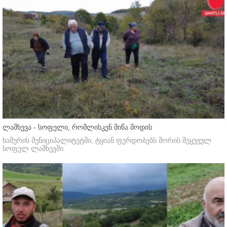
ლაშხევა - სოფელი, რომლისკენ მიწა მოდის
ხაშურის მუნიციპალიტეტში, ტყიან ფერდობებს შორის შეყუჟულ
სოფელ ლაშხევში