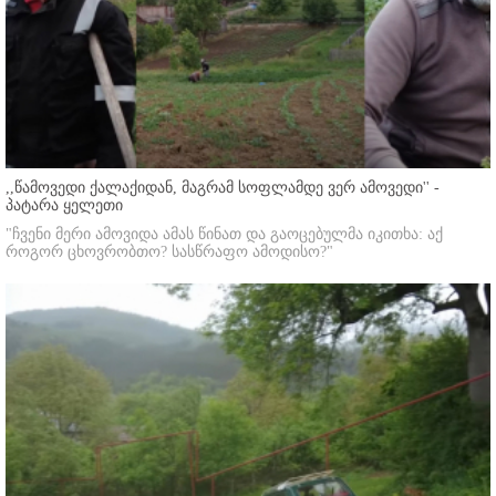
,,წამოვედი ქალაქიდან, მაგრამ სოფლამდე ვერ ამოვედი'' -
პატარა ყელეთი
"ჩვენი მერი ამოვიდა ამას წინათ და გაოცებულმა იკითხა: აქ
როგორ ცხოვრობთო? სასწრაფო ამოდისო?"