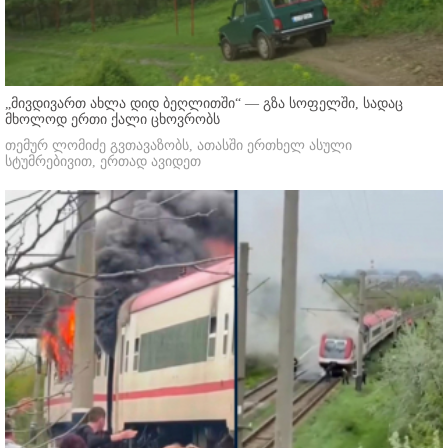
„მივდივართ ახლა დიდ ბეღლითში“ — გზა სოფელში, სადაც
მხოლოდ ერთი ქალი ცხოვრობს
თემურ ლომიძე გვთავაზობს, ათასში ერთხელ ასული
სტუმრებივით, ერთად ავიდეთ