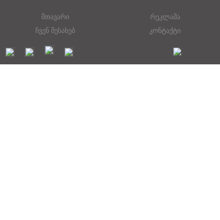
მთავარი
რეკლამა
ჩვენ შესახებ
კონტაქტი