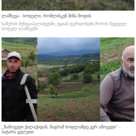
ლაშხევა - სოფელი, რომლისკენ მიწა მოდის
ხაშურის მუნიციპალიტეტში, ტყიან ფერდობებს შორის შეყუჟულ
სოფელ ლაშხევში
,,წამოვედი ქალაქიდან, მაგრამ სოფლამდე ვერ ამოვედი'' -
პატარა ყელეთი