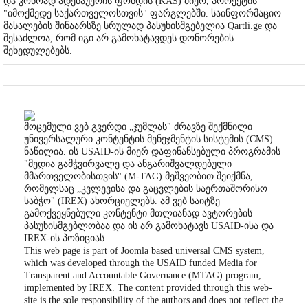
და კონრად ადენაუერის ფონდის (KAS) მიერ, პროექტის
"იმოქმედე საქართველოსთვის" ფარგლებში. საინფორმაციო
მასალების შინაარსზე სრულად პასუხისმგებელია Qartli.ge და
შესაძლოა, რომ იგი არ გამოხატავდეს დონორების
შეხედულებებს.
მოცემული ვებ გვერდი „ჯუმლას" ძრავზე შექმნილი
უნივერსალური კონტენტის მენეჯმენტის სისტემის (CMS)
ნაწილია. ის USAID-ის მიერ დაფინანსებული პროგრამის
"მედია გამჭვირვალე და ანგარიშვალდებული
მმართველობისთვის" (M-TAG) მეშვეობით შეიქმნა,
რომელსაც „კვლევისა და გაცვლების საერთაშორისო
საბჭო" (IREX) ახორციელებს. ამ ვებ საიტზე
გამოქვეყნებული კონტენტი მთლიანად ავტორების
პასუხისმგებლობაა და ის არ გამოხატავს USAID-ისა და
IREX-ის პოზიციას.
This web page is part of Joomla based universal CMS system,
which was developed through the USAID funded Media for
Transparent and Accountable Governance (MTAG) program,
implemented by IREX. The content provided through this web-
site is the sole responsibility of the authors and does not reflect the