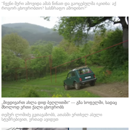
"ჩვენი მერი ამოვიდა ამას წინათ და გაოცებულმა იკითხა: აქ
როგორ ცხოვრობთო? სასწრაფო ამოდისო?"
„მივდივართ ახლა დიდ ბეღლითში“ — გზა სოფელში, სადაც
მხოლოდ ერთი ქალი ცხოვრობს
თემურ ლომიძე გვთავაზობს, ათასში ერთხელ ასული
სტუმრებივით, ერთად ავიდეთ