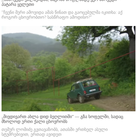
პატარა ყელეთი
"ჩვენი მერი ამოვიდა ამას წინათ და გაოცებულმა იკითხა: აქ
როგორ ცხოვრობთო? სასწრაფო ამოდისო?"
„მივდივართ ახლა დიდ ბეღლითში“ — გზა სოფელში, სადაც
მხოლოდ ერთი ქალი ცხოვრობს
თემურ ლომიძე გვთავაზობს, ათასში ერთხელ ასული
სტუმრებივით, ერთად ავიდეთ