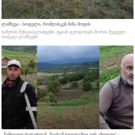
ლაშხევა - სოფელი, რომლისკენ მიწა მოდის
ხაშურის მუნიციპალიტეტში, ტყიან ფერდობებს შორის შეყუჟულ
სოფელ ლაშხევში
,,წამოვედი ქალაქიდან, მაგრამ სოფლამდე ვერ ამოვედი'' -