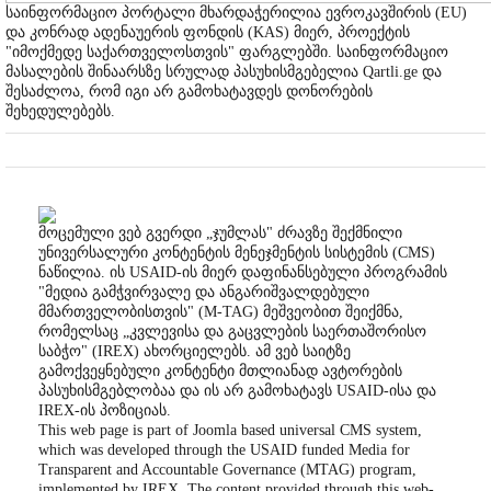
საინფორმაციო პორტალი მხარდაჭერილია ევროკავშირის (EU)
და კონრად ადენაუერის ფონდის (KAS) მიერ, პროექტის
"იმოქმედე საქართველოსთვის" ფარგლებში. საინფორმაციო
მასალების შინაარსზე სრულად პასუხისმგებელია Qartli.ge და
შესაძლოა, რომ იგი არ გამოხატავდეს დონორების
შეხედულებებს.
მოცემული ვებ გვერდი „ჯუმლას" ძრავზე შექმნილი
უნივერსალური კონტენტის მენეჯმენტის სისტემის (CMS)
ნაწილია. ის USAID-ის მიერ დაფინანსებული პროგრამის
"მედია გამჭვირვალე და ანგარიშვალდებული
მმართველობისთვის" (M-TAG) მეშვეობით შეიქმნა,
რომელსაც „კვლევისა და გაცვლების საერთაშორისო
საბჭო" (IREX) ახორციელებს. ამ ვებ საიტზე
გამოქვეყნებული კონტენტი მთლიანად ავტორების
პასუხისმგებლობაა და ის არ გამოხატავს USAID-ისა და
IREX-ის პოზიციას.
This web page is part of Joomla based universal CMS system,
which was developed through the USAID funded Media for
Transparent and Accountable Governance (MTAG) program,
implemented by IREX. The content provided through this web-