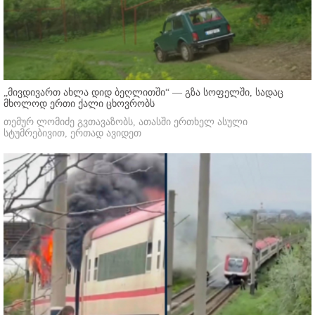
„მივდივართ ახლა დიდ ბეღლითში“ — გზა სოფელში, სადაც
მხოლოდ ერთი ქალი ცხოვრობს
თემურ ლომიძე გვთავაზობს, ათასში ერთხელ ასული
სტუმრებივით, ერთად ავიდეთ