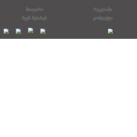
მთავარი
რეკლამა
ჩვენ შესახებ
კონტაქტი