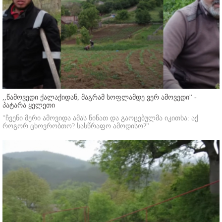
,,წამოვედი ქალაქიდან, მაგრამ სოფლამდე ვერ ამოვედი'' -
პატარა ყელეთი
"ჩვენი მერი ამოვიდა ამას წინათ და გაოცებულმა იკითხა: აქ
როგორ ცხოვრობთო? სასწრაფო ამოდისო?"