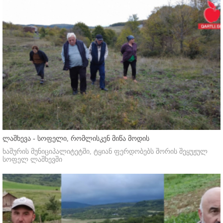
ლაშხევა - სოფელი, რომლისკენ მიწა მოდის
ხაშურის მუნიციპალიტეტში, ტყიან ფერდობებს შორის შეყუჟულ
სოფელ ლაშხევში