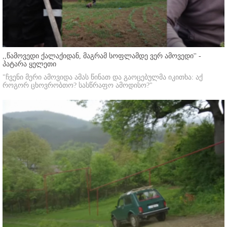
,,წამოვედი ქალაქიდან, მაგრამ სოფლამდე ვერ ამოვედი'' -
პატარა ყელეთი
"ჩვენი მერი ამოვიდა ამას წინათ და გაოცებულმა იკითხა: აქ
როგორ ცხოვრობთო? სასწრაფო ამოდისო?"