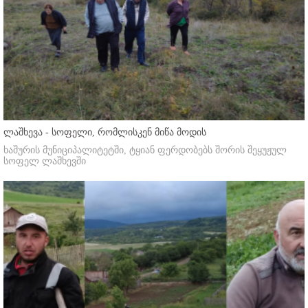
ლაშხევა - სოფელი, რომლისკენ მიწა მოდის
ხაშურის მუნიციპალიტეტში, ტყიან ფერდობებს შორის შეყუჟულ
სოფელ ლაშხევში